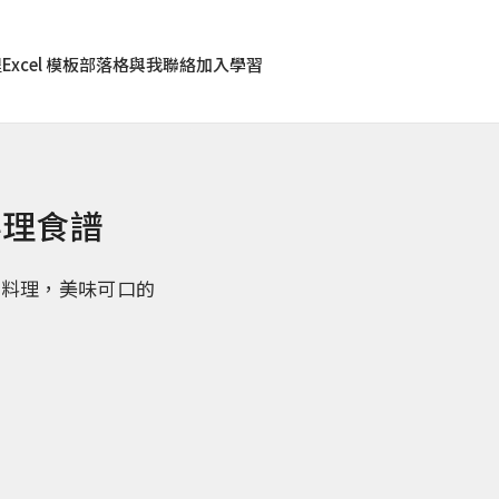
程
Excel 模板
部落格
與我聯絡
加入學習
料理食譜
的料理，美味可口的