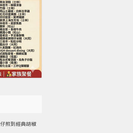
蚵仔煎到經典胡椒