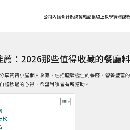
公司內帳
會計系統
輕鬆記帳
線上教學
實體課
推薦：2026那些值得收藏的餐廳
分享贊贊小屋個人收藏，包括體驗極佳的餐廳，營養豐富
自體驗過的心得，希望對讀者有所幫助。
詢
行榜
名