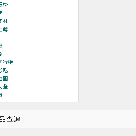
行榜
吃
其林
推薦
廳
食
排行榜
必吃
地圖
大全
煮
品查詢