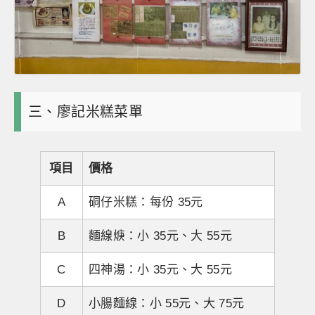
三、廖記米糕菜單
項目
價格
A
硐仔米糕：每份 35元
B
麵線焿：小 35元、大 55元
C
四神湯：小 35元、大 55元
D
小腸麵線：小 55元、大 75元