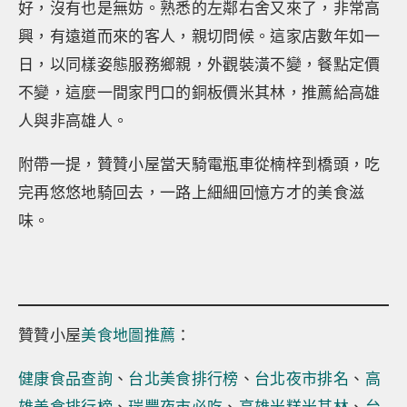
好，沒有也是無妨。熟悉的左鄰右舍又來了，非常高
興，有遠道而來的客人，親切問候。這家店數年如一
日，以同樣姿態服務鄉親，外觀裝潢不變，餐點定價
不變，這麼一間家門口的銅板價米其林，推薦給高雄
人與非高雄人。
附帶一提，贊贊小屋當天騎電瓶車從楠梓到橋頭，吃
完再悠悠地騎回去，一路上細細回憶方才的美食滋
味。
贊贊小屋
美食地圖推薦
：
健康食品查詢
、
台北美食排行榜
、
台北夜市排名
、
高