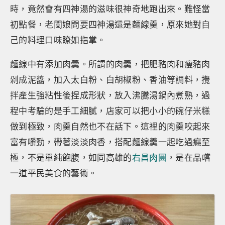
時，竟然會有四神湯的滋味很神奇地跑出來。難怪當
初點餐，老闆娘問要四神湯還是麵線羹，原來她對自
己的料理口味瞭如指掌。
麵線中有添加肉羹。所謂的肉羹，把肥豬肉和瘦豬肉
剁成泥醬，加入太白粉、白胡椒粉、香油等調料，攪
拌產生強粘性後捏成形狀，放入沸騰湯鍋內煮熟，過
程中考驗的是手工細膩，店家可以把小小的碗仔米糕
做到極致，肉羹自然也不在話下。這裡的肉羹咬起來
富有嚼勁，帶著淡淡肉香，搭配麵線羹一起吃過癮至
極，不是單純飽腹，如同高雄的
右昌肉圓
，是在品嚐
一道平民美食的藝術。