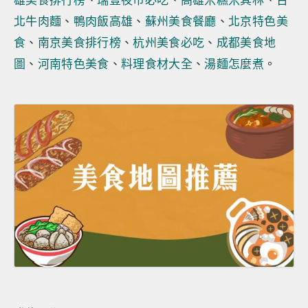
雄美食排行榜
、
瑞豐夜市必吃
、
高雄米糕米其林
、
台
北牛肉麵
、
鴨肉飯高雄
、
蘇州美食餐廳
、
北京特色美
食
、
南京美食排行榜
、
杭州美食必吃
、
成都美食地
圖
、
河南特色美食
、
料理食材大全
、
湯麵怎麼煮
。