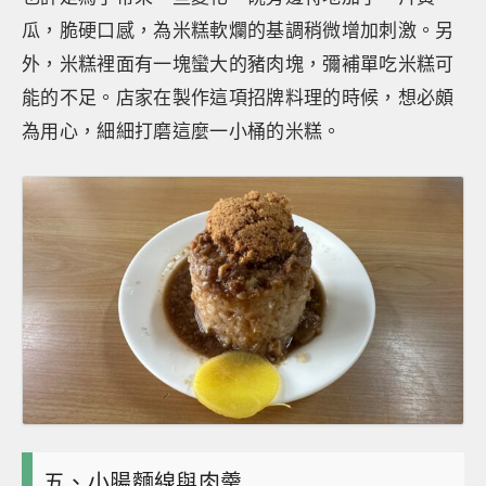
瓜，脆硬口感，為米糕軟爛的基調稍微增加刺激。另
外，米糕裡面有一塊蠻大的豬肉塊，彌補單吃米糕可
能的不足。店家在製作這項招牌料理的時候，想必頗
為用心，細細打磨這麼一小桶的米糕。
五、小腸麵線與肉羹