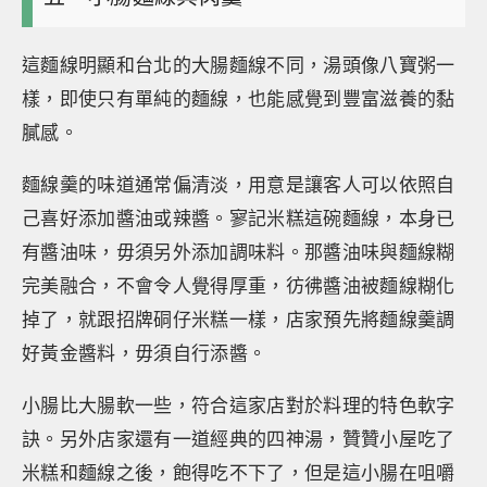
這麵線明顯和台北的大腸麵線不同，湯頭像八寶粥一
樣，即使只有單純的麵線，也能感覺到豐富滋養的黏
膩感。
麵線羹的味道通常偏清淡，用意是讓客人可以依照自
己喜好添加醬油或辣醬。寥記米糕這碗麵線，本身已
有醬油味，毋須另外添加調味料。那醬油味與麵線糊
完美融合，不會令人覺得厚重，彷彿醬油被麵線糊化
掉了，就跟招牌硐仔米糕一樣，店家預先將麵線羹調
好黃金醬料，毋須自行添醬。
小腸比大腸軟一些，符合這家店對於料理的特色軟字
訣。另外店家還有一道經典的四神湯，贊贊小屋吃了
米糕和麵線之後，飽得吃不下了，但是這小腸在咀嚼