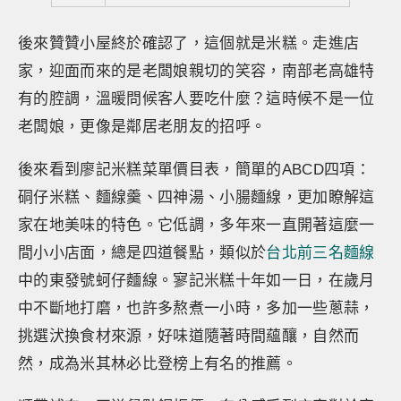
後來贊贊小屋終於確認了，這個就是米糕。走進店
家，迎面而來的是老闆娘親切的笑容，南部老高雄特
有的腔調，溫暖問候客人要吃什麼？這時候不是一位
老闆娘，更像是鄰居老朋友的招呼。
後來看到廖記米糕菜單價目表，簡單的ABCD四項：
硐仔米糕、麵線羹、四神湯、小腸麵線，更加瞭解這
家在地美味的特色。它低調，多年來一直開著這麼一
間小小店面，總是四道餐點，類似於
台北前三名麵線
中的東發號蚵仔麵線。寥記米糕十年如一日，在歲月
中不斷地打磨，也許多熬煮一小時，多加一些蔥蒜，
挑選汱換食材來源，好味道隨著時間蘊釀，自然而
然，成為米其林必比登榜上有名的推薦。