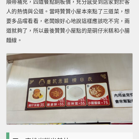
順帶補充，四道餐點銅板價，充分感受到店家對於客
人的熱情與公道。當時贊贊小屋本來點了三道菜，想
要多品嚐看看，老闆娘好心地說這樣應該吃不完，兩
道就夠了，所以最後贊贊小屋點的是硐仔米糕和小腸
麵線。