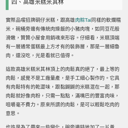
四、高雄米糕米其林
實際品嚐招牌硐仔米糕，跟高雄
肉粽Tai
同樣的軟爛糯
米，碗桶旁邊有傳統肉燥飯的小豬肉塊，如同豆花般
滑嫩，贊贊小屋會用銷魂來形容。仔細看，米糕頂端
有一層通常蛋糕最上方才有的裝飾層，那是一層細魯
肉，還沒吃，光是看就已值得。
這款高雄米糕米其林頂上的肉鬆真的絕了，最上等的
肉鬆，感覺不是工廠量產，是手工細心製作的。它具
有肉鬆特有的乾澀味，跟黏餬餬的米糕混在一起，那
肉鬆就好像肉粉，只需一點點，滿嘴巴的豐富肉味，
咀嚼毫不費力。原來所謂的肉鬆，是可以輕鬆吃肉的
意思。
也許是為了帶來一些變化，碗旁邊特地加了一片黃