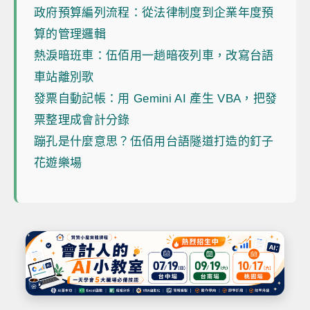
政府預算編列流程：從法律制度到企業年度預
算的管理邏輯
熱淚暗班車：伍佰用一趟暗夜列車，改寫台語
車站離別歌
發票自動記帳：用 Gemini AI 產生 VBA，把發
票整理成會計分錄
蹦孔是什麼意思？伍佰用台語隧道打造的釘子
花遊樂場