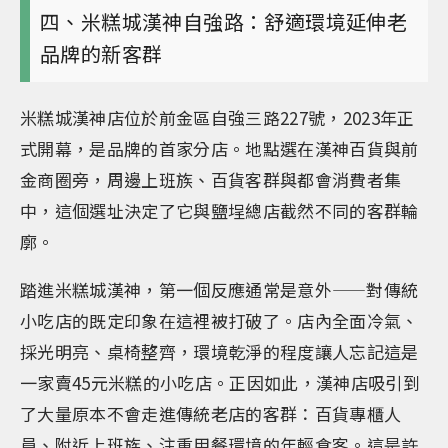
四、米糕城漢神自強路：舒適環境延伸老
品牌的新客群
米糕城漢神店位於前金區自強三路227號，2023年正
式開幕，是品牌的首家分店。地點選在漢神百貨與前
金商圈旁，周邊上班族、百貨客群與都會消費者集
中，這個選址決定了它與鹽埕總店截然不同的客群輪
廓。
踏進米糕城漢神，第一個反應通常是意外——對傳統
小吃店的既定印象在這裡被打破了。店內全面冷氣、
採光明亮、桌椅整齊，環境乾淨的程度讓人忘記這是
一家賣45元米糕的小吃店。正因如此，漢神店吸引到
了大量原本不會走進傳統老店的客群：百貨專櫃人
員、附近上班族、注重用餐環境的年輕食客。這是許