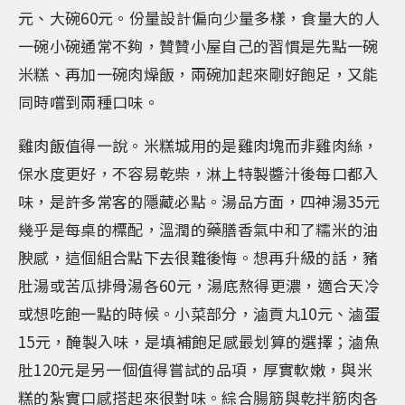
元、大碗60元。份量設計偏向少量多樣，食量大的人
一碗小碗通常不夠，贊贊小屋自己的習慣是先點一碗
米糕、再加一碗肉燥飯，兩碗加起來剛好飽足，又能
同時嚐到兩種口味。
雞肉飯值得一說。米糕城用的是雞肉塊而非雞肉絲，
保水度更好，不容易乾柴，淋上特製醬汁後每口都入
味，是許多常客的隱藏必點。湯品方面，四神湯35元
幾乎是每桌的標配，溫潤的藥膳香氣中和了糯米的油
腴感，這個組合點下去很難後悔。想再升級的話，豬
肚湯或苦瓜排骨湯各60元，湯底熬得更濃，適合天冷
或想吃飽一點的時候。小菜部分，滷貢丸10元、滷蛋
15元，醃製入味，是填補飽足感最划算的選擇；滷魚
肚120元是另一個值得嘗試的品項，厚實軟嫩，與米
糕的紮實口感搭起來很對味。綜合腸筋與乾拌筋肉各