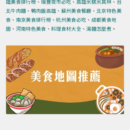
雄美食排行榜
、
瑞豐夜市必吃
、
高雄米糕米其林
、
台
北牛肉麵
、
鴨肉飯高雄
、
蘇州美食餐廳
、
北京特色美
食
、
南京美食排行榜
、
杭州美食必吃
、
成都美食地
圖
、
河南特色美食
、
料理食材大全
、
湯麵怎麼煮
。