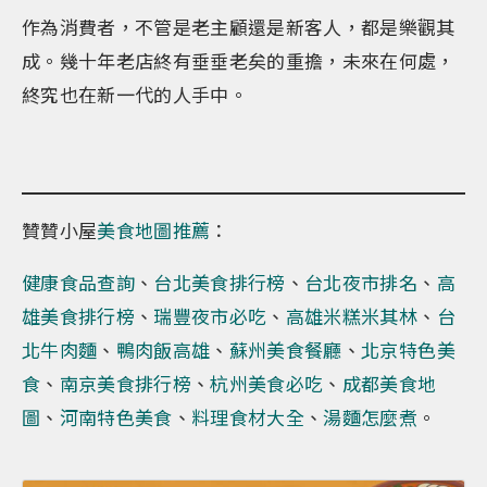
作為消費者，不管是老主顧還是新客人，都是樂觀其
成。幾十年老店終有垂垂老矣的重擔，未來在何處，
終究也在新一代的人手中。
贊贊小屋
美食地圖推薦
：
健康食品查詢
、
台北美食排行榜
、
台北夜市排名
、
高
雄美食排行榜
、
瑞豐夜市必吃
、
高雄米糕米其林
、
台
北牛肉麵
、
鴨肉飯高雄
、
蘇州美食餐廳
、
北京特色美
食
、
南京美食排行榜
、
杭州美食必吃
、
成都美食地
圖
、
河南特色美食
、
料理食材大全
、
湯麵怎麼煮
。