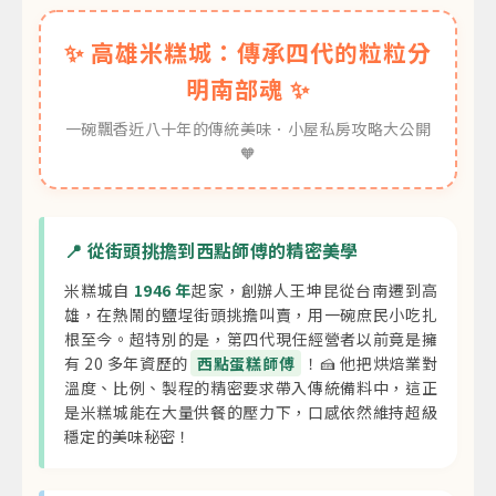
✨ 高雄米糕城：傳承四代的粒粒分
明南部魂 ✨
一碗飄香近八十年的傳統美味．小屋私房攻略大公開
🧡
📍 從街頭挑擔到西點師傅的精密美學
米糕城自
1946 年
起家，創辦人王坤昆從台南遷到高
雄，在熱鬧的鹽埕街頭挑擔叫賣，用一碗庶民小吃扎
根至今。超特別的是，第四代現任經營者以前竟是擁
有 20 多年資歷的
西點蛋糕師傅
！🍰 他把烘焙業對
溫度、比例、製程的精密要求帶入傳統備料中，這正
是米糕城能在大量供餐的壓力下，口感依然維持超級
穩定的美味秘密！