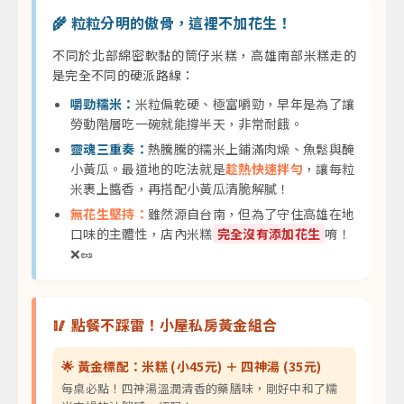
🌾 粒粒分明的傲骨，這裡不加花生！
不同於北部綿密軟黏的筒仔米糕，高雄南部米糕走的
是完全不同的硬派路線：
嚼勁糯米：
米粒偏乾硬、極富嚼勁，早年是為了讓
勞動階層吃一碗就能撐半天，非常耐餓。
靈魂三重奏：
熱騰騰的糯米上鋪滿肉燥、魚鬆與醃
小黃瓜。最道地的吃法就是
趁熱快速拌勻
，讓每粒
米裹上醬香，再搭配小黃瓜清脆解膩！
無花生堅持：
雖然源自台南，但為了守住高雄在地
口味的主體性，店內米糕
完全沒有添加花生
唷！
❌🥜
🥢 點餐不踩雷！小屋私房黃金組合
🌟 黃金標配：米糕 (小45元) ＋ 四神湯 (35元)
每桌必點！四神湯溫潤清香的藥膳味，剛好中和了糯