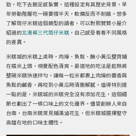
勁，吃下去飽足感紮實。這種設定有其歷史背景，早
年勞動階層吃一碗要撐半天，軟爛反而不耐餓。想多
了解筒仔米糕這個類型的讀者，可以對照贊贊小屋介
紹過的
北港蔡三代筒仔米糕
，自己感受看看不同風格
的差異。
米糕城的米糕上桌時，肉燥、魚鬆、醃小黃瓜整齊鋪
在糯米上頭，視覺配色清爽。最道地的吃法是趁熱將
整碗米糕快速拌勻，讓每一粒米都裹上肉燥的醬香與
魚鬆的鹹香，再咬到小黃瓜時清脆解膩。值得特別提
一點的是，米糕城的米糕完全沒有添加花生，這個細
節也劃出了一條口味上的文化邊界。儘管創辦人來自
台南，台南米糕常見鋪滿滷花生，但米糕城選擇堅守
高雄在地的口味主體性。