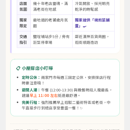
店面
幾十年老店靈魂，滿
冷氣開放、採光明亮
氛圍
滿老街在地感
乾淨的時髦感
獨家
最地道的老饕歲月氛
獨家提供「現煎菜脯
限定
圍
蛋」🍳
交通
鹽埕埔站步5分 / 旁有
鄰近漢神百貨商圈，
指引
巨型停車場
逛街順路造訪
📋 小屋探店小叮嚀
定時公休：
兩家門市每週三固定公休，安排探店行程
時要注意唷！
避開人潮：
午餐 (12:00-13:30) 與晚餐時段人龍最長，
建議
早上 11:00 左右
抵達最舒適。
完美行程：
強烈推薦早上逛駁二藝術特區或老街，中
午直接步行到總店享受豐盛一餐！✨