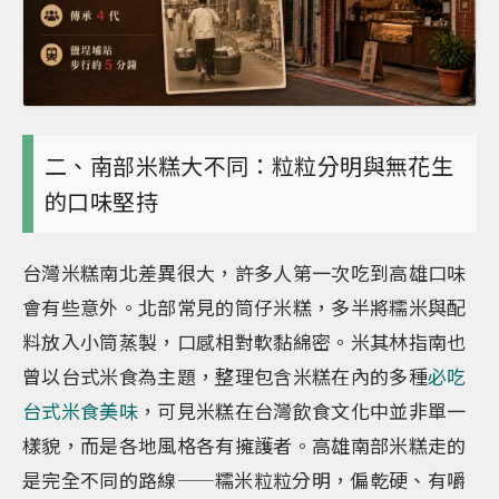
二、南部米糕大不同：粒粒分明與無花生
的口味堅持
台灣米糕南北差異很大，許多人第一次吃到高雄口味
會有些意外。北部常見的筒仔米糕，多半將糯米與配
料放入小筒蒸製，口感相對軟黏綿密。米其林指南也
曾以台式米食為主題，整理包含米糕在內的多種
必吃
台式米食美味
，可見米糕在台灣飲食文化中並非單一
樣貌，而是各地風格各有擁護者。高雄南部米糕走的
是完全不同的路線——糯米粒粒分明，偏乾硬、有嚼