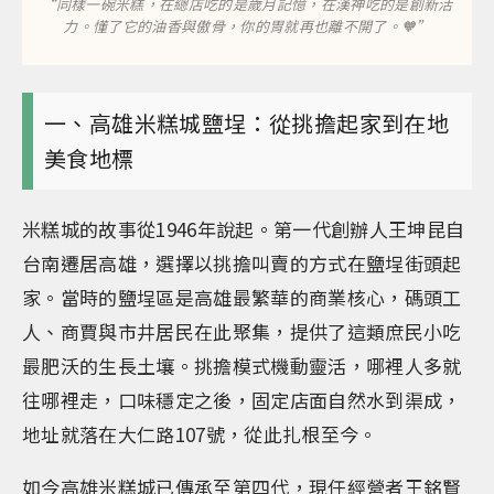
“同樣一碗米糕，在總店吃的是歲月記憶，在漢神吃的是創新活
力。懂了它的油香與傲骨，你的胃就再也離不開了。🧡”
一、高雄米糕城鹽埕：從挑擔起家到在地
美食地標
米糕城的故事從1946年說起。第一代創辦人王坤昆自
台南遷居高雄，選擇以挑擔叫賣的方式在鹽埕街頭起
家。當時的鹽埕區是高雄最繁華的商業核心，碼頭工
人、商賈與市井居民在此聚集，提供了這類庶民小吃
最肥沃的生長土壤。挑擔模式機動靈活，哪裡人多就
往哪裡走，口味穩定之後，固定店面自然水到渠成，
地址就落在大仁路107號，從此扎根至今。
如今高雄米糕城已傳承至第四代，現任經營者王銘賢