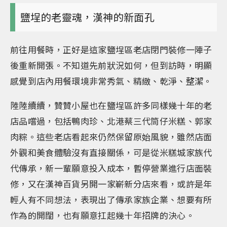
鹽埕的老靈魂，漢神的新面孔
前往用餐時，正好是這家鹽埕區老店閉門裝修一陣子
後重新開張。不知道先前狀況如何，但到訪時，明顯
感覺到店內用餐環境非常秀氣、精緻、乾淨、整潔。
陸陸續續，贊贊小屋也在鹽埕區許多同樣幾十年的老
店品嚐過，包括鴨肉珍、北港蔡三代筒仔米糕、郭家
肉粽。這些老店看起來仍然保留原始風貌，雖然店面
外觀和美食體驗沒有直接關係，可是從米糕城家族代
代傳承，新一輩願意投入成本，暫停營業進行店面裝
修，又在漢神百貨另開一家嶄新分店來看，或許是年
輕人有不同想法，表現出了傳承家族企業、想要有所
作為的開闊，也有願意扛起幾十年招牌的決心。