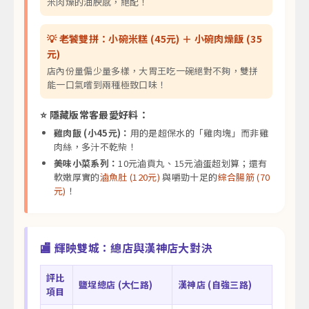
米肉燥的油腴感，絕配！
💡 老饕雙拼：小碗米糕 (45元) ＋ 小碗肉燥飯 (35
元)
店內份量偏少量多樣，大胃王吃一碗絕對不夠，雙拼
能一口氣嚐到兩種極致口味！
⭐ 隱藏版常客最愛好料：
雞肉飯 (小45元)：
用的是超保水的「雞肉塊」而非雞
肉絲，多汁不乾柴！
美味小菜系列：
10元滷貢丸、15元滷蛋超划算；還有
軟嫩厚實的
滷魚肚 (120元)
與嚼勁十足的
綜合腸筋 (70
元)
！
🏬 輝映雙城：總店與漢神店大對決
評比
鹽埕總店 (大仁路)
漢神店 (自強三路)
項目