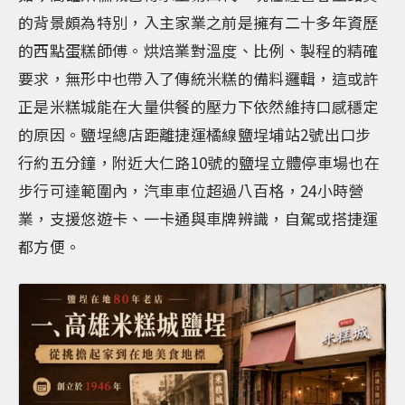
的背景頗為特別，入主家業之前是擁有二十多年資歷
的西點蛋糕師傅。烘焙業對溫度、比例、製程的精確
要求，無形中也帶入了傳統米糕的備料邏輯，這或許
正是米糕城能在大量供餐的壓力下依然維持口感穩定
的原因。鹽埕總店距離捷運橘線鹽埕埔站2號出口步
行約五分鐘，附近大仁路10號的鹽埕立體停車場也在
步行可達範圍內，汽車車位超過八百格，24小時營
業，支援悠遊卡、一卡通與車牌辨識，自駕或搭捷運
都方便。