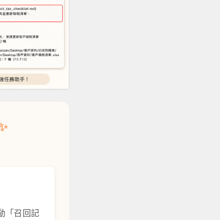
✨
主動「召回記