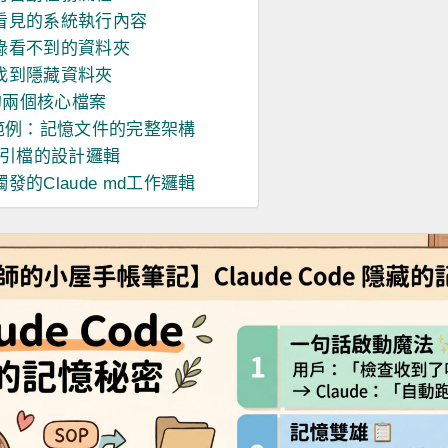
看見的系統執行內容
錄看不到的資料夾
找到隱藏資料夾
裡的兩個核心檔案
md範例：記憶文件的完整架構
索引檔的設計邏輯
的Claude md工作邏輯