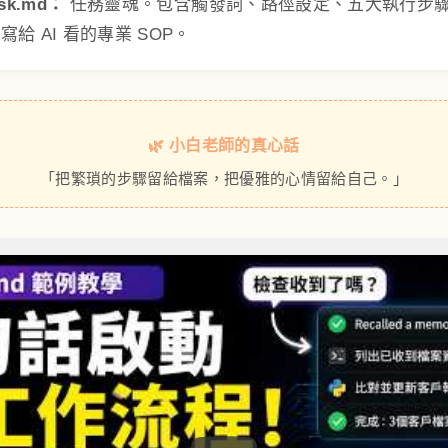
ask.md：
任務靈魂。包含觸發詞、路徑設定、五大執行步
給 AI 看的專業 SOP。
🌿 小白老師的真心話
「把繁瑣的步驟留給檔案，把優雅的心情留給自己。」