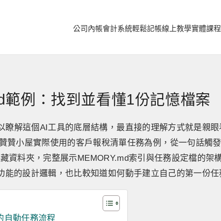
公司內帳
會計系統
輕鬆記帳
線上教學
實體課程
e md範例：找到並看懂1份記憶檔案
範例可以瞭解這個AI工具的底層結構，最直接的理解方式就是親
贊贊小屋實際使用的客戶報稅清單任務為例，從一句話觸
藏資料夾，完整展示MEMORY.md索引與任務設定檔的架
de記憶功能的設計邏輯，也比較知道如何動手建立自己的第一份
的自動任務流程