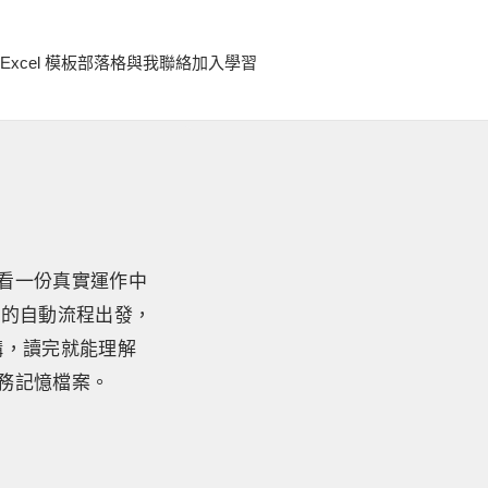
Excel 模板
部落格
與我聯絡
加入學習
眼看一份真實運作中
發的自動流程出發，
構，讀完就能理解
任務記憶檔案。