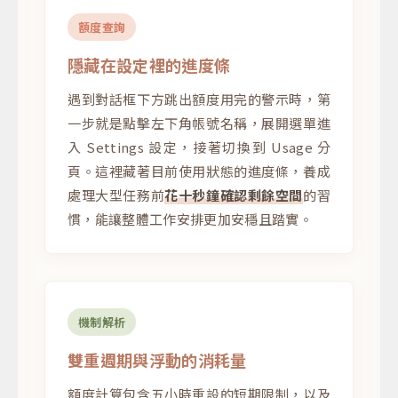
額度查詢
隱藏在設定裡的進度條
遇到對話框下方跳出額度用完的警示時，第
一步就是點擊左下角帳號名稱，展開選單進
入 Settings 設定，接著切換到 Usage 分
頁。這裡藏著目前使用狀態的進度條，養成
處理大型任務前
花十秒鐘確認剩餘空間
的習
慣，能讓整體工作安排更加安穩且踏實。
機制解析
雙重週期與浮動的消耗量
額度計算包含五小時重設的短期限制，以及