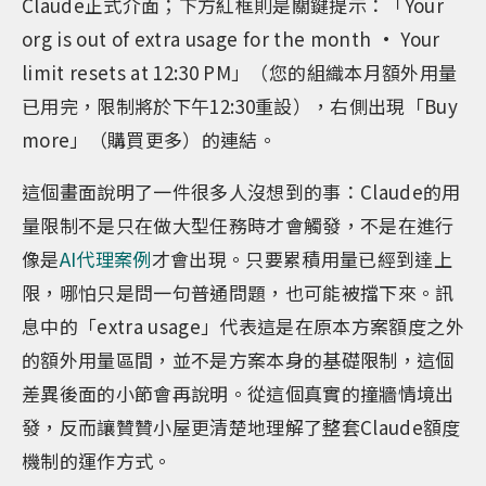
Claude正式介面；下方紅框則是關鍵提示：「Your
org is out of extra usage for the month • Your
limit resets at 12:30 PM」（您的組織本月額外用量
已用完，限制將於下午12:30重設），右側出現「Buy
more」（購買更多）的連結。
這個畫面說明了一件很多人沒想到的事：Claude的用
量限制不是只在做大型任務時才會觸發，不是在進行
像是
AI代理案例
才會出現。只要累積用量已經到達上
限，哪怕只是問一句普通問題，也可能被擋下來。訊
息中的「extra usage」代表這是在原本方案額度之外
的額外用量區間，並不是方案本身的基礎限制，這個
差異後面的小節會再說明。從這個真實的撞牆情境出
發，反而讓贊贊小屋更清楚地理解了整套Claude額度
機制的運作方式。