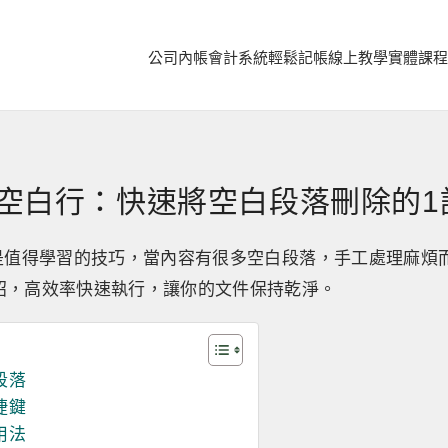
公司內帳
會計系統
輕鬆記帳
線上教學
實體課程
除空白行：快速將空白段落刪除的1
行是值得學習的技巧，當內容有很多空白段落，手工處理麻煩
招，高效率快速執行，讓你的文件保持乾淨。
段落
捷鍵
用法