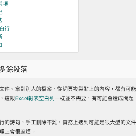
選項
記
法
空白行
新
白
多餘段落
文件、拿到別人的檔案、從網頁複製貼上的內容，都有可能在
，這跟
Excel報表空白列
一樣並不需要，有可能會造成問題
行的詩句，手工刪除不難，實務上遇到可能是很大型的文
理上會很麻煩。