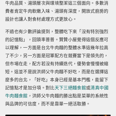
牛肉品質、湯頭層次與環境整潔這三個面向。多數消
費者肯定牛肉軟嫩入味、湯頭有深度，開放式廚房的
設計也讓人對食材處理方式更放心。
不過也有少數評論提到，整體吃下來「沒有特別強烈
的記憶點」，回頭率普普。贊贊小屋覺得這個反應可
以理解，一方面是台北牛肉麵的整體水準這幾年拉高
了不少，另一方面是冠軍配方在競賽當下是領先的，
但市場在走，配方若沒有持續迭代，優勢會慢慢被縮
短。這並不是說洪師父牛肉麵不好吃，而是在選擇這
麼多的台北，「好吃」本身已經是基本門檻，能留下
記憶點才是加分項。對比
天下三絕麵食館
或
清真中國
牛肉麵食館
，洪師父牛肉麵的勝出點是菜單的系統性
與品牌的可信度，而不是靠單一絕活取勝。