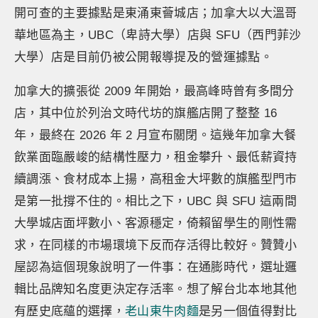
開可查的主要據點是東涌東薈城店；加拿大以大溫哥
華地區為主，UBC（卑詩大學）店與 SFU（西門菲沙
大學）店是目前仍被公開報導提及的營運據點。
加拿大的擴張從 2009 年開始，最高峰時曾有多間分
店，其中位於列治文時代坊的旗艦店開了整整 16
年，最終在 2026 年 2 月宣布關閉。這幾年加拿大餐
飲業面臨嚴峻的結構性壓力，租金攀升、最低薪資持
續調漲、食材成本上揚，高租金大坪數的旗艦型門市
是第一批撐不住的。相比之下，UBC 與 SFU 這兩間
大學城店面坪數小、客源穩定，倚賴留學生的剛性需
求，在同樣的市場環境下反而存活得比較好。贊贊小
屋認為這個現象說明了一件事：在通膨時代，選址邏
輯比品牌知名度更決定存活率。想了解台北本地其他
有歷史底蘊的選擇，
老山東牛肉麵
是另一個值得對比