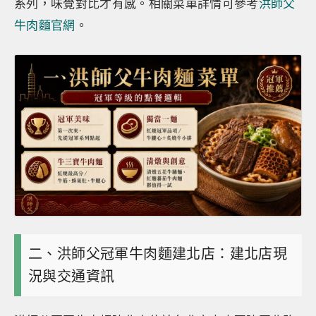
系列，味覺對比才有感。相關菜單詳情可參考
洪師父
牛肉麵官網
。
二、洪師父冠軍牛肉麵建北店：建北店現
況與交通資訊