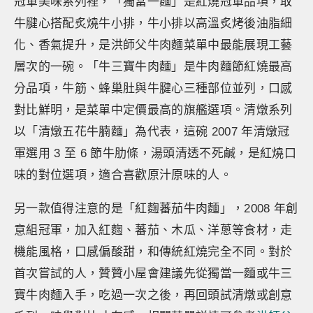
冠軍美味系列裡，「獨當一麵」是紅燒冠軍品項，取
牛腱心搭配炙燒牛小排，牛小排以高溫炙烤後油脂細
化、香氣提升，是洪師父牛肉麵菜單中最能展現工藝
層次的一碗。「牛三寶牛肉麵」是牛肉麵節紅燒最高
分品項，牛筋、蜂巢肚與牛腱心三種部位並列，口感
對比鮮明，是菜單中定價最高的旗艦選項。清燉系列
以「清燉五花牛腩麵」為代表，這碗 2007 年清燉冠
軍選用 3 至 6 節牛肋條，湯頭清透不死鹹，是紅燒口
味的對位選項，適合喜歡原汁原味的人。
另一款值得注意的是「紅麴蕃茄牛肉麵」，2008 年創
意組冠軍，加入紅麴、蕃茄、木瓜、洋蔥等食材，走
機能風格，口感偏酸甜，和傳統紅燒完全不同。對於
首次嘗試的人，贊贊小屋會建議先從獨當一麵或牛三
寶牛肉麵入手，吃過一次之後，再回頭試清燉或創意