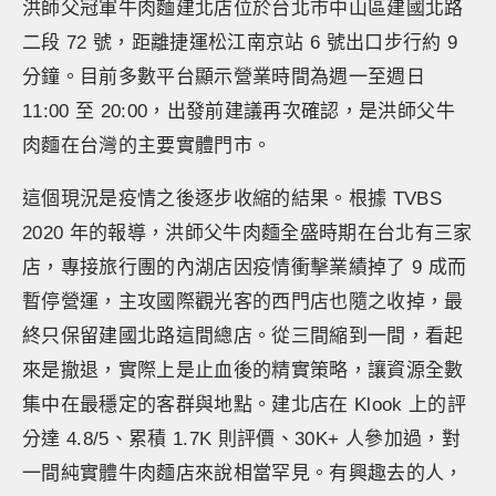
洪師父冠軍牛肉麵建北店位於台北市中山區建國北路
二段 72 號，距離捷運松江南京站 6 號出口步行約 9
分鐘。目前多數平台顯示營業時間為週一至週日
11:00 至 20:00，出發前建議再次確認，是洪師父牛
肉麵在台灣的主要實體門市。
這個現況是疫情之後逐步收縮的結果。根據 TVBS
2020 年的報導，洪師父牛肉麵全盛時期在台北有三家
店，專接旅行團的內湖店因疫情衝擊業績掉了 9 成而
暫停營運，主攻國際觀光客的西門店也隨之收掉，最
終只保留建國北路這間總店。從三間縮到一間，看起
來是撤退，實際上是止血後的精實策略，讓資源全數
集中在最穩定的客群與地點。建北店在 Klook 上的評
分達 4.8/5、累積 1.7K 則評價、30K+ 人參加過，對
一間純實體牛肉麵店來說相當罕見。有興趣去的人，