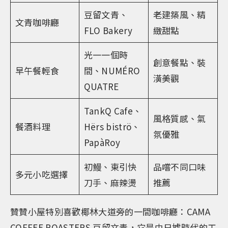
豆留文青、
老建築風、精
文青咖啡廳
FLO Bakery
緻甜點
光一一個時
創意餐點、裝
早午餐輕食
間、NUMÉRO
潢美觀
QUATRE
TankQ Cafe、
風格質感、氣
餐酒料理
Hërs biströ、
氛優雅
PapàRoy
初鰻、東引快
品嚐不同口味
多元小吃選擇
刀手、麻辣燙
推薦
贊贊小屋特別喜歡椰林大道旁的一間咖啡廳：CAMA
COFFEE ROASTERS 豆留文青，它是由日據時代的工