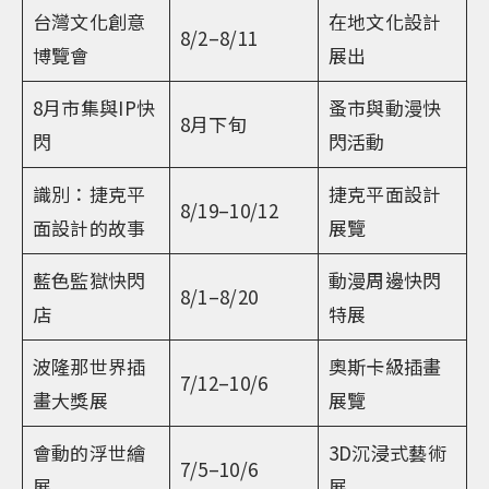
台灣文化創意
在地文化設計
8/2–8/11
博覽會
展出
8月市集與IP快
蚤市與動漫快
8月下旬
閃
閃活動
識別：捷克平
捷克平面設計
8/19–10/12
面設計的故事
展覽
藍色監獄快閃
動漫周邊快閃
8/1–8/20
店
特展
波隆那世界插
奧斯卡級插畫
7/12–10/6
畫大獎展
展覽
會動的浮世繪
3D沉浸式藝術
7/5–10/6
展
展