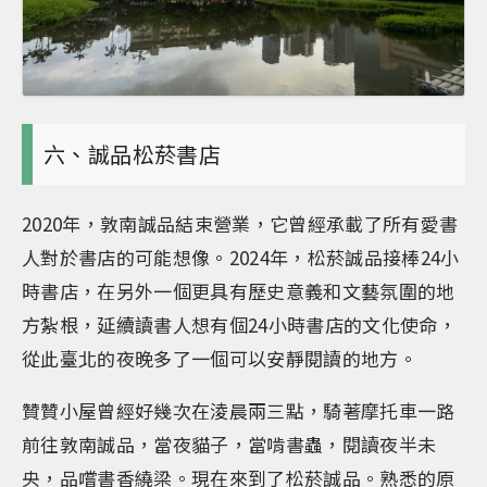
六、誠品松菸書店
2020年，敦南誠品結束營業，它曾經承載了所有愛書
人對於書店的可能想像。2024年，松菸誠品接棒24小
時書店，在另外一個更具有歷史意義和文藝氛圍的地
方紮根，延續讀書人想有個24小時書店的文化使命，
從此臺北的夜晚多了一個可以安靜閱讀的地方。
贊贊小屋曾經好幾次在淩晨兩三點，騎著摩托車一路
前往敦南誠品，當夜貓子，當啃書蟲，閱讀夜半未
央，品嚐書香繞梁。現在來到了松菸誠品。熟悉的原