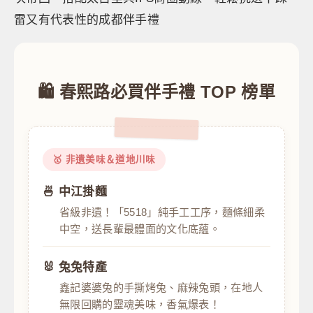
雷又有代表性的成都伴手禮
🛍️ 春熙路必買伴手禮 TOP 榜單
🥇 非遺美味＆道地川味
🍜 中江掛麵
省級非遺！「5518」純手工工序，麵條細柔
中空，送長輩最體面的文化底蘊。
🐰 兔兔特產
鑫記婆婆兔的手撕烤兔、麻辣兔頭，在地人
無限回購的靈魂美味，香氣爆表！