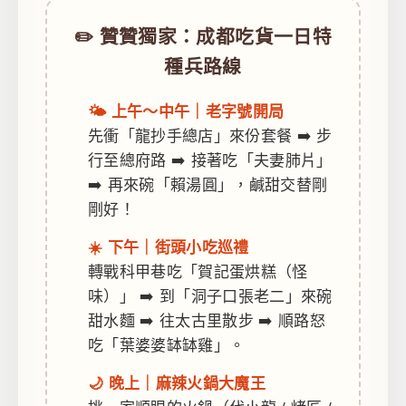
✏️ 贊贊獨家：成都吃貨一日特
種兵路線
🌤️ 上午～中午｜老字號開局
先衝「龍抄手總店」來份套餐 ➡️ 步
行至總府路 ➡️ 接著吃「夫妻肺片」
➡️ 再來碗「賴湯圓」，鹹甜交替剛
剛好！
☀️ 下午｜街頭小吃巡禮
轉戰科甲巷吃「賀記蛋烘糕（怪
味）」 ➡️ 到「洞子口張老二」來碗
甜水麵 ➡️ 往太古里散步 ➡️ 順路怒
吃「葉婆婆缽缽雞」。
🌙 晚上｜麻辣火鍋大魔王