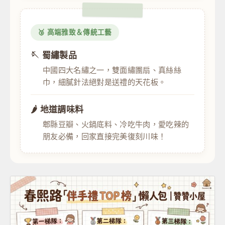
🥉 高端雅致＆傳統工藝
🪡 蜀繡製品
中國四大名繡之一，雙面繡團扇、真絲絲
巾，細膩針法絕對是送禮的天花板。
🌶️ 地道調味料
郫縣豆瓣、火鍋底料、冷吃牛肉，愛吃辣的
朋友必備，回家直接完美復刻川味！