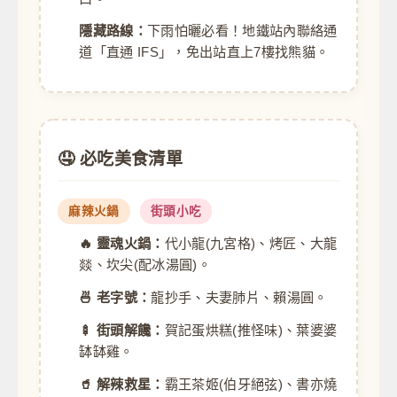
隱藏路線：
下雨怕曬必看！地鐵站內聯絡通
道「直通 IFS」，免出站直上7樓找熊貓。
🤤 必吃美食清單
麻辣火鍋
街頭小吃
🔥 靈魂火鍋：
代小龍(九宮格)、烤匠、大龍
燚、坎尖(配冰湯圓)。
🍜 老字號：
龍抄手、夫妻肺片、賴湯圓。
🍢 街頭解饞：
賀記蛋烘糕(推怪味)、葉婆婆
缽缽雞。
🥤 解辣救星：
霸王茶姬(伯牙絕弦)、書亦燒