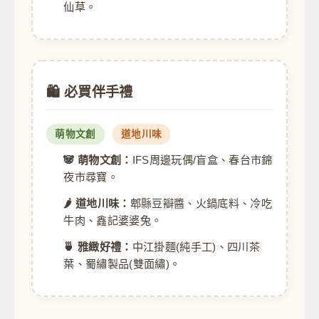
仙草。
🛍️ 必買伴手禮
萌物文創
道地川味
🐼 萌物文創：
IFS周邊玩偶/盲盒、春台市錦
夜市尋寶。
🌶️ 道地川味：
郫縣豆瓣醬、火鍋底料、冷吃
牛肉、鑫記婆婆兔。
🍵 雅緻好禮：
中江掛麵(純手工)、四川茶
葉、蜀繡製品(雙面繡)。