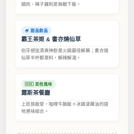
鍋肉、辣子雞則是無敵下飯。
🍧 甜品飲品
霸王茶姬 & 書亦燒仙草
伯牙絕弦清爽神飲是火鍋最佳解藥；書亦燒
仙草半杯都是料，解辣解渴。
🇭🇰 其他風味
露斯茶餐廳
上班族飯堂，咖哩牛腩飯＋冰鎮菠蘿油的道
地港味組合。