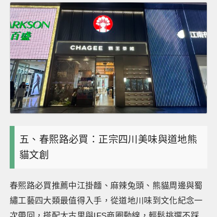
五、春熙路必買：正宗四川美味與道地熊
貓文創
春熙路必買推薦中江掛麵、麻辣兔頭、熊貓周邊與蜀
繡工藝四大類最值得入手，從道地川味到文化紀念一
次帶回，搭配太古里與IFS商圈動線，輕鬆挑選不踩