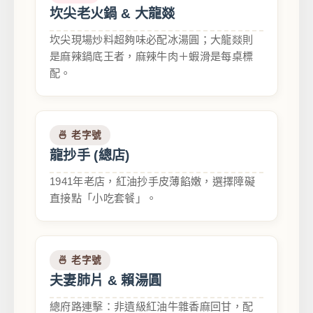
坎尖老火鍋 & 大龍燚
坎尖現場炒料超夠味必配冰湯圓；大龍燚則
是麻辣鍋底王者，麻辣牛肉＋蝦滑是每桌標
配。
🍜 老字號
龍抄手 (總店)
1941年老店，紅油抄手皮薄餡嫩，選擇障礙
直接點「小吃套餐」。
🍜 老字號
夫妻肺片 & 賴湯圓
總府路連擊：非遺級紅油牛雜香麻回甘，配