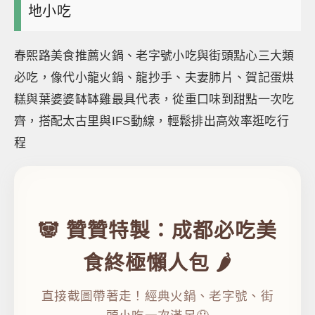
地小吃
春熙路美食推薦火鍋、老字號小吃與街頭點心三大類
必吃，像代小龍火鍋、龍抄手、夫妻肺片、賀記蛋烘
糕與葉婆婆缽缽雞最具代表，從重口味到甜點一次吃
齊，搭配太古里與IFS動線，輕鬆排出高效率逛吃行
程
🐼 贊贊特製：成都必吃美
食終極懶人包 🌶️
直接截圖帶著走！經典火鍋、老字號、街