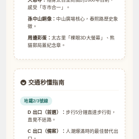
感受「寺市合一」。
孫中山銅像：
中山廣場核心，春熙路歷史象
徵。
周邊彩蛋：
太古里「裸眼3D大螢幕」、熊
貓郵局蓋紀念章。
🚇 交通秒懂指南
地鐵2/3號線
D 出口（首選）：
步行5分鐘直達步行街，
直覺不迷路。
C 出口（備案）：
人潮爆滿時的最佳替代出
口。