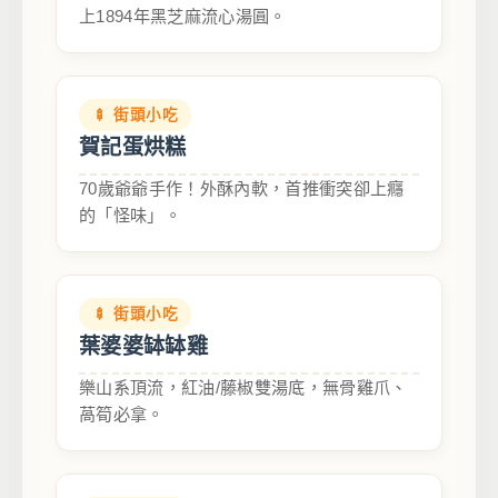
上1894年黑芝麻流心湯圓。
🍢 街頭小吃
賀記蛋烘糕
70歲爺爺手作！外酥內軟，首推衝突卻上癮
的「怪味」。
🍢 街頭小吃
葉婆婆缽缽雞
樂山系頂流，紅油/藤椒雙湯底，無骨雞爪、
萵筍必拿。