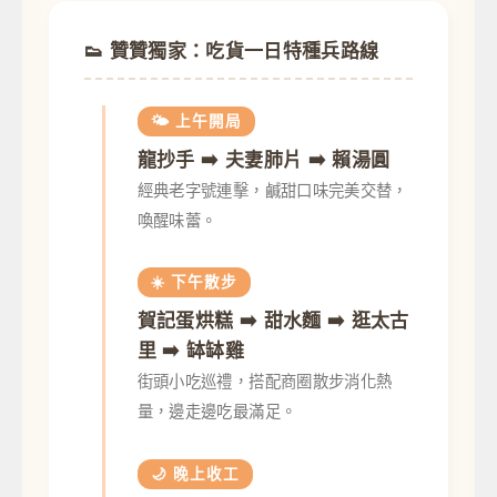
👟 贊贊獨家：吃貨一日特種兵路線
🌤️ 上午開局
龍抄手 ➡️ 夫妻肺片 ➡️ 賴湯圓
經典老字號連擊，鹹甜口味完美交替，
喚醒味蕾。
☀️ 下午散步
賀記蛋烘糕 ➡️ 甜水麵 ➡️ 逛太古
里 ➡️ 缽缽雞
街頭小吃巡禮，搭配商圈散步消化熱
量，邊走邊吃最滿足。
🌙 晚上收工