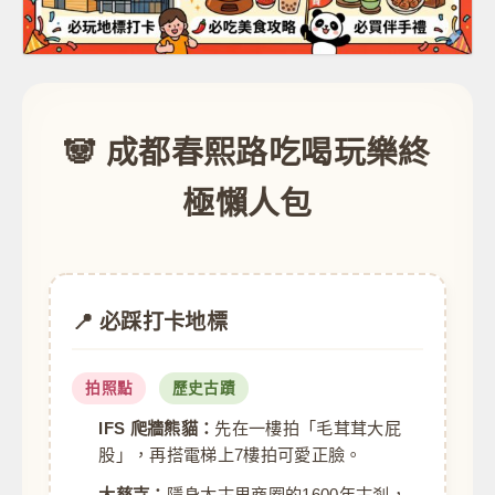
🐼 成都春熙路吃喝玩樂終
極懶人包
📍 必踩打卡地標
拍照點
歷史古蹟
IFS 爬牆熊貓：
先在一樓拍「毛茸茸大屁
股」，再搭電梯上7樓拍可愛正臉。
大慈寺：
隱身太古里商圈的1600年古剎，