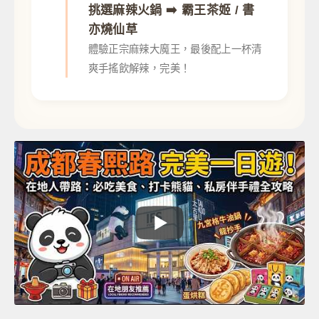
挑選麻辣火鍋 ➡️ 霸王茶姬 / 書
亦燒仙草
體驗正宗麻辣大魔王，最後配上一杯清
爽手搖飲解辣，完美！