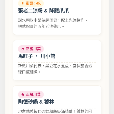
🍢 街頭小吃
張老二涼粉 & 降龍爪爪
甜水麵甜中帶辣超開胃；配上先滷後炸、一
抿就脫骨的五年老滷雞爪。
🍚 正餐川菜
馬旺子 ‧ 川小館
新派川菜代表，黑豆花水煮魚、宮保茄香蝦
球口感細緻。
🍚 正餐川菜
陶德砂鍋 & 饕林
現煮蒜蓉蝦仁砂鍋粉絲吸滿精華！饕林的回