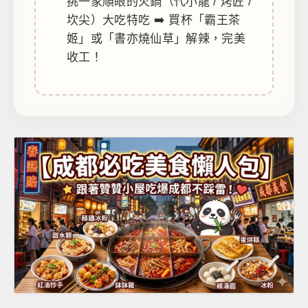
挑一家順眼的火鍋（代小龍 / 烤匠 /
坎尖）大吃特吃 ➡️ 買杯「霸王茶
姬」或「書亦燒仙草」解辣，完美
收工！