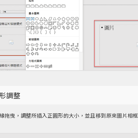
形調整
緣拖曳，調整所插入正圓形的大小，並且移到原來圖片相