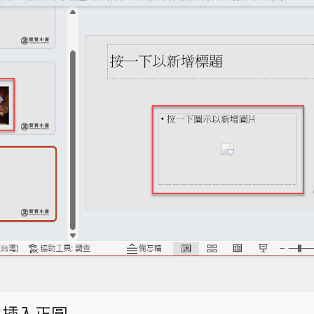
t鍵插入正圓