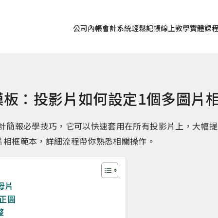
公司內帳
會計系統
輕鬆記帳
線上教學
實體課
片模板：投影片如何設定1個多圖片
設計簡報必學技巧，它可以快速套用在所有投影片上，大幅
片相框範本，詳細流程帶你熟悉相關操作。
母片
入正圓
整