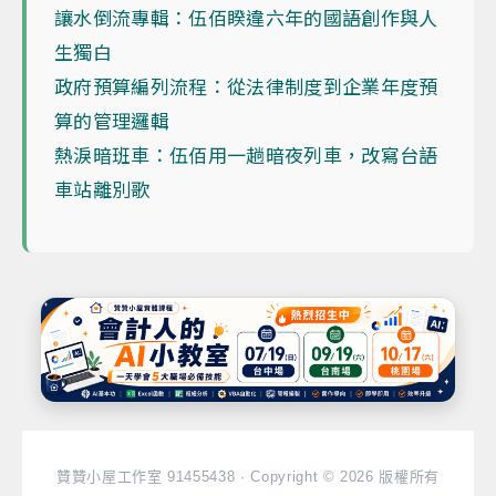
讓水倒流專輯：伍佰睽違六年的國語創作與人
生獨白
政府預算編列流程：從法律制度到企業年度預
算的管理邏輯
熱淚暗班車：伍佰用一趟暗夜列車，改寫台語
車站離別歌
贊贊小屋工作室 91455438 · Copyright © 2026 版權所有