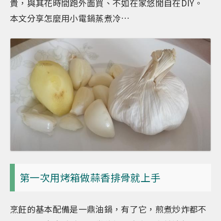
貴，與其花時間跑外面買、不如在家悠閒自在DIY。
本文分享怎麼用小電鍋蒸煮冷…
第一次用烤箱做蒜香排骨就上手
烹飪的基本配備是一鼎油鍋，有了它，煎煮炒炸都不