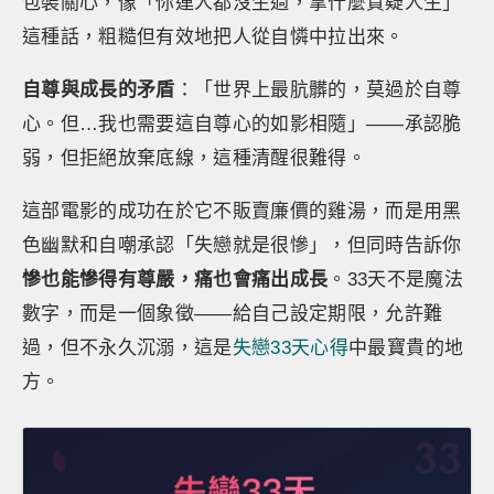
包裝關心，像「你連人都沒生過，拿什麼質疑人生」
這種話，粗糙但有效地把人從自憐中拉出來。
自尊與成長的矛盾
：「世界上最肮髒的，莫過於自尊
心。但…我也需要這自尊心的如影相隨」——承認脆
弱，但拒絕放棄底線，這種清醒很難得。
這部電影的成功在於它不販賣廉價的雞湯，而是用黑
色幽默和自嘲承認「失戀就是很慘」，但同時告訴你
慘也能慘得有尊嚴，痛也會痛出成長
。33天不是魔法
數字，而是一個象徵——給自己設定期限，允許難
過，但不永久沉溺，這是
失戀33天心得
中最寶貴的地
方。