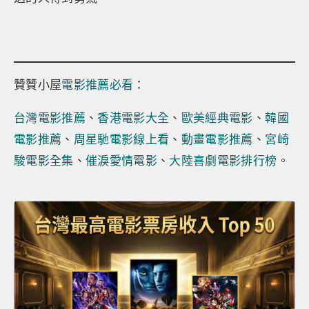
贊贊小屋
電影推薦必看
：
台灣電影推薦
、
香港電影大全
、
歐美經典電影
、
韓國
電影推薦
、
周星馳電影線上看
、
動畫電影推薦
、
宮崎
駿電影全集
、
催淚愛情電影
、
大陸喜劇電影排行榜
。