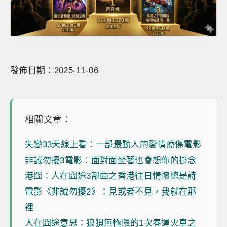
發佈日期：2025-11-06
相關文章：
失戀33天線上看：一部最動人的愛情療傷電影
非誠勿擾3電影：面對面坐著也會想你的掛念
港囧：人在囧途3部曲之香港往日情懷總是詩
電影《非誠勿擾2》：見或者不見，我就在那
裡
人在囧途意思：狼狽無極限的1次春運火車之