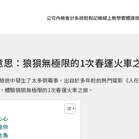
公司內帳
會計系統
輕鬆記帳
線上教學
實體課
意思：狼狽無極限的1次春運火車
旅途中發生了太多倒霉事，出自於多年前的熱門電影《人
，體驗狼狽無極限的1次春運火車之旅。
心心
見你
主角