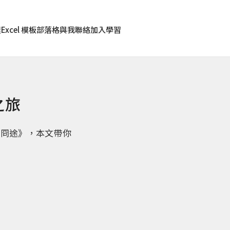
程
Excel 模板
部落格
與我聯絡
加入學習
之旅
在冏途》，本文帶你