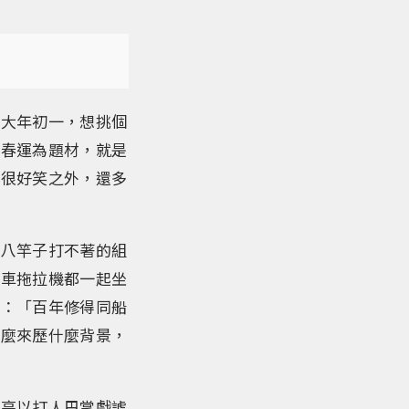
天大年初一，想挑個
以春運為題材，就是
看很好笑之外，還多
似八竿子打不著的組
貨車拖拉機都一起坐
說：「百年修得同船
什麼來歷什麼背景，
哥亮以打人巴掌戲謔