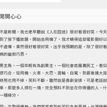
開開心心
不是新聞，我也老早聽說《人在囧途》很好看很好笑，今
到了按下播放鍵，開始坐飛機了，我才曉得這部電影剛好
不虛傳，果然很好看很好笑，出乎我預期的是，除了很好
病的幽默巧思。
男主角，一個年輕有為創業主，一個社會底層農民工，看
謬巧合，從飛機、火車、大巴、渡輪、自駕、到最後連大
終甩也甩不掉，笑料不斷。雖然說是喜劇安排，可是老話
車，那麼多人擠在一塊，完全預料不到坐在你旁邊的人，
一種緣分。
囧」字取得傳神。我們常常看到的笑料各有風格，台灣猪