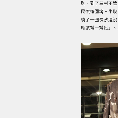
則，到了農村不管
民憤慨圍㘼。牛耿
繞了一圈長沙還沒
應該幫一幫她」、