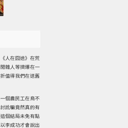
，《人在囧途》在荒
多閒雜人等擠爆在一
轉折值得我們在送舊
和一個農民工在鳥不
乞討訛騙竟然真的有
」這個結局未免有點
所以李成功才會說出