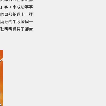
囧」字。李成功事事
蛋的事都給遇上，裡
呼磨牙的牛耿睡同一
牛耿明明聽見了卻當