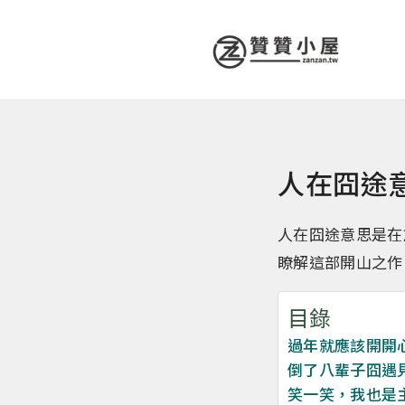
人在囧途
人在囧途意思是在
瞭解這部開山之作
目錄
過年就應該開開
倒了八輩子囧遇
笑一笑，我也是