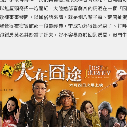
以無厘頭奇招一炮而紅，大陸這部喜劇片的精髓在一個「
耿卻事事發囧，以通俗話來講，就是倒八輩子霉、荒唐扯
我覺得夜宿賓館那一段最經典，李成功落得跟光身子、打
跑錯房莫名其妙當了奸夫，好不容易終於回到房間，敲門