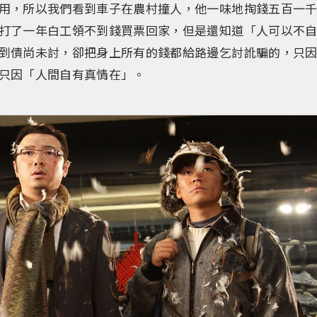
用，所以我們看到車子在農村撞人，他一味地掏錢五百一
打了一年白工領不到錢買票回家，但是還知道「人可以不
到債尚未討，卻把身上所有的錢都給路邊乞討訛騙的，只
只因「人間自有真情在」。