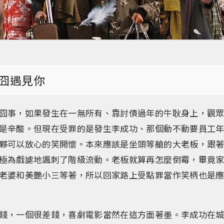
囧遇見你
囧事，如果發生在一無所有、靠討債過年的牛耿身上，觀
是辛酸。但現在受罪的是發生李成功、那個動不動要員工
夥可以放心的笑開懷。本來應該是坐頭等艙的大老板，跟
極為戲謔地諷刺了階級流動。老板就算再怎麼倒霉，畢竟
老婆和美艷小三等著，所以回家路上受點罪當作笑柄也是
錢，一個很差錢，喜劇電影當然在這方面著墨。李成功在