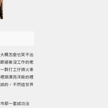
眾大概怎麼也笑不出
年節過後沒工作的老
著一群打工仔擠火車
家裡頭漂亮洋房的裡
應該的，不然這世界
城市那一套成功法