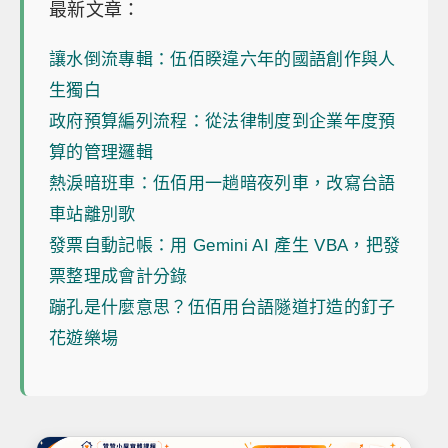
最新文章：
讓水倒流專輯：伍佰睽違六年的國語創作與人
生獨白
政府預算編列流程：從法律制度到企業年度預
算的管理邏輯
熱淚暗班車：伍佰用一趟暗夜列車，改寫台語
車站離別歌
發票自動記帳：用 Gemini AI 產生 VBA，把發
票整理成會計分錄
蹦孔是什麼意思？伍佰用台語隧道打造的釘子
花遊樂場