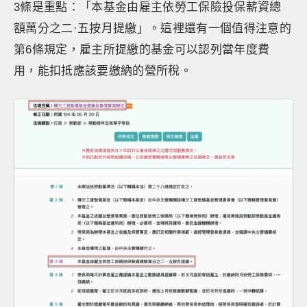
3條是重點：「本基金由雇主依勞工保險投保薪資總
額萬分之二·五按月提繳」。這裡還有一個值得注意的
第6條規定，雇主所提繳的基金可以認列當年度費
用，能扣抵應該要繳納的營所稅。