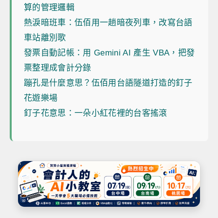
算的管理邏輯
熱淚暗班車：伍佰用一趟暗夜列車，改寫台語
車站離別歌
發票自動記帳：用 Gemini AI 產生 VBA，把發
票整理成會計分錄
蹦孔是什麼意思？伍佰用台語隧道打造的釘子
花遊樂場
釘子花意思：一朵小紅花裡的台客搖滾