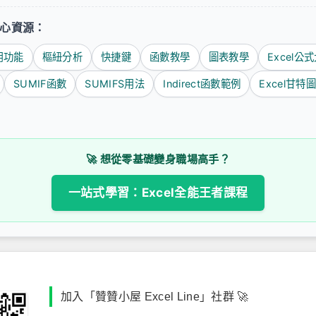
學中心資源：
用功能
樞紐分析
快捷鍵
函數教學
圖表教學
Excel公
SUMIF函數
SUMIFS用法
Indirect函數範例
Excel甘特
🚀 想從零基礎變身職場高手？
一站式學習：Excel全能王者課程
加入「贊贊小屋 Excel Line」社群 🚀