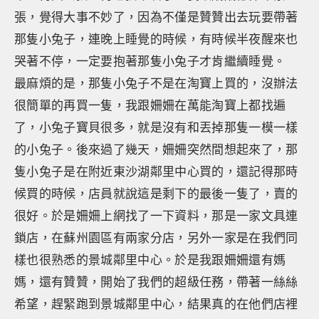
張，覺得大事不妙了，因為不僅是贊贊出去玩要帶著
那隻小兔子，連晚上睡覺的時候，有時候半夜醒來也
哭著不停，一定要抱著那隻小兔子才肯繼續睡覺。
最麻煩的是，那隻小兔子不是在淘寶上買的，沒辦法
很簡單的再買一隻，我跟姍姍在萬能淘寶上都找遍
了，小兔子寶貝很多，就是沒有和丟掉那隻一模一樣
的小兔子。後來過了幾天，姍姍突然間想起來了，那
隻小兔子是在附近東沙湖鄰里中心買的，還記得那時
候買的時候，店員就說這是剩下的最後一隻了，賣的
很好。於是姍姍上網找了一下資料，那是一家文具連
鎖店，在蘇州園區有兩家分店，另外一家是在我們同
樣也很熟悉的景城鄰里中心。於是我跟姍姍還有媽
媽，還有贊贊，開始了我們的超級任務，帶著一絲絲
希望，趕緊跑到景城鄰里中心，結果真的在他們店裡