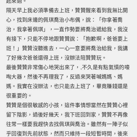
起來過。
隔天早上我必須準備去上班，贊贊醒來看到我無比開
心，找到床邊的佩琪喬治小布偶，說：「你拿著喬
治，我拿著佩琪」，一直作勢要將喬治遞給我，我沒
有接下，只能不停地跟贊贊說：「抱歉啊，爸爸要上
班！」贊贊沒聽進去，一心一意要將喬治給我，我講
了好幾次爸爸還得上班，沒辦法陪贊贊玩。
最後贊贊非常傷心地哭出來了，,不久是有點氣憤的嚎
啕大器，然後不再理我了，反過來哭著喊媽媽、媽
媽。我實在沒辦法，也只能去上班了，畢竟賺錢還是
很重要的。
贊贊是個很敏感的小孩，這件事情想當然在贊贊心裡
留下陰影，過後好幾天，我下班回到家，贊贊不再像
往常一樣要我趕快去找佩琪與喬治。雖然有一陣子似
乎回復到先前狀態，然而只維持一段短暫時間，後來