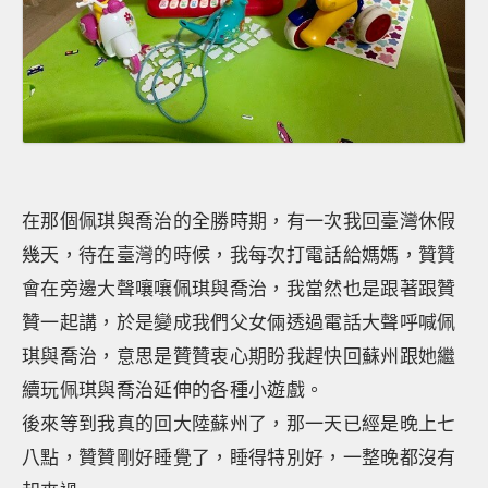
在那個佩琪與喬治的全勝時期，有一次我回臺灣休假
幾天，待在臺灣的時候，我每次打電話給媽媽，贊贊
會在旁邊大聲嚷嚷佩琪與喬治，我當然也是跟著跟贊
贊一起講，於是變成我們父女倆透過電話大聲呼喊佩
琪與喬治，意思是贊贊衷心期盼我趕快回蘇州跟她繼
續玩佩琪與喬治延伸的各種小遊戲。
後來等到我真的回大陸蘇州了，那一天已經是晚上七
八點，贊贊剛好睡覺了，睡得特別好，一整晚都沒有