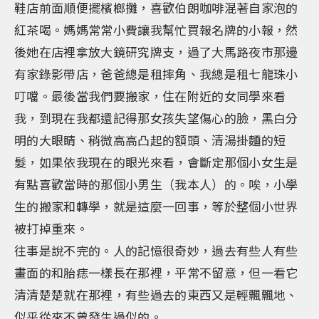
鞋店前面順便擺檳榔攤，喜歡伯朗咖啡混著自家泡的
紅茶喝。媽媽常常小費讓我幫忙買報名牌的小報，然
後她在店裡拿放大鏡研究牌支，過了大馬路夜市那邊
有家錄影帶店，爸爸總是租摔角、我總是租七龍珠小
叮噹。最後當我們要搬家，住在附近的女同學來看
我，到現在我都還記得那女孩失望傷心的臉，黑白分
明的大眼睛、稍微高高凸起的額頭、清湯掛麵的短
髮，如果依我現在的眼光來看，會斷定那個小女生是
有點喜歡當時的那個小男生（我本人）的。唉，小學
生的搬家和轉學，就是這麼一回事，等於整個小世界
被打掉重來。
往事是說不完的。人的記憶很奇妙，過去有些人有些
畫面的和胎痣一樣長在那裡，平常不留意，但一看它
清清楚楚就在那裡，有些過去的東西又是輕飄飄地、
似乎從來不曾發生過似的。