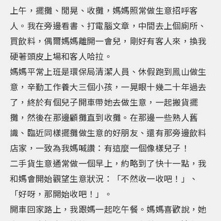
上午，擺攤、閒晃、收攤，媽媽照常做生意招呼客
人。我在旁邊看書、打電腦文章，中間去上個廁所、
買飲料，偶爾媽媽離開一會兒，剛好有客人來，換我
硬著頭皮上場和客人哈拉。
媽媽平常上班是環保局清潔人員、休假跑到鳯山做生
意，辛勤工作養大三個小孩，一晃眼十幾二十年過去
了，終於有個兒子開車帶她去做生意，一起搬貨擺
攤，然後在那邊顧攤直到收攤。在那邊一些熟人舊
識、臨近同樣擺攤做生意的好朋友、還有那旁邊飲料
店家，一致為我媽喊讚：有這麼一個像樣兒子！
二手貨生意通常做一個早上，約略到了快十一點，我
和媽會開始觀望生意狀況：「不然收一收吧！」、
「好呀，那開始收吧！」。
開車回家路上，我跟媽一起吃午餐。媽媽喜歡說，她