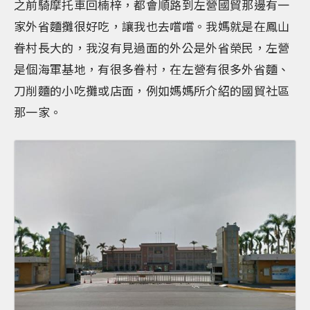
之前騎摩托車回楠梓，都會順路到左營國貿那邊有一
家外省麵攤很好吃，讓我也去嚐嚐。我媽就是在鳳山
眷村長大的，我沒有見過面的外公是外省榮民，左營
是個海軍基地，有很多眷村，在左營有很多外省麵、
刀削麵的小吃攤或店面，例如媽媽所介紹的國貿社區
那一家。