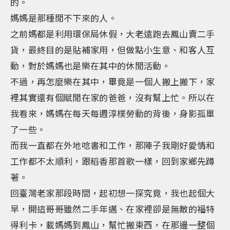
的。
媽媽是那種閒不下來的人。
之前媽都是利用環保局休假，大老遠跑去鳳山賣二手
貨，最終目的是貼補家用，但做點小生意、和客人互
動，對於媽媽也是樂在其中的休閒活動。
不過，再怎麼樂在其中，畢竟是一個人搬上搬下，家
裡其實還有個賦閒在家的爸爸，沒有幫上忙。所以在
我看來，媽媽在每天每週淳樸勞動的背後，身影孤單
了一些。
而我一直都在外地唸書和工作，那陣子我剛好愛情和
工作都不太順利，跟稻香那首歌一樣，回到家鄉先蹲
著。
回臺灣老家那段時間，起初想一探究竟，我也起個大
早，開這哥哥雖然二手年邁、在家裡卻是無敵的福特
得利卡，載媽媽到鳳山，幫忙搬東西，在那邊一整個