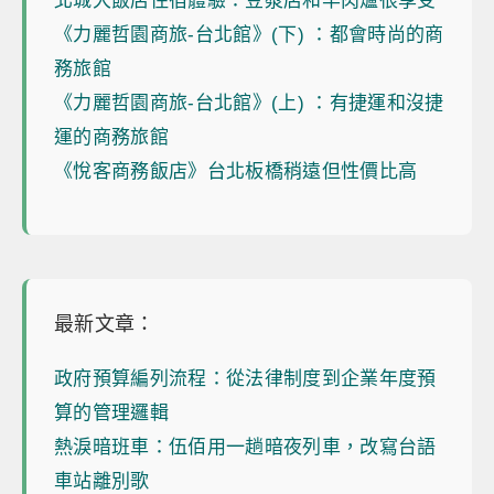
北城大飯店住宿體驗：豆漿店和羊肉爐很享受
《力麗哲園商旅-台北館》(下) ：都會時尚的商
務旅館
《力麗哲園商旅-台北館》(上) ：有捷運和沒捷
運的商務旅館
《悅客商務飯店》台北板橋稍遠但性價比高
最新文章：
政府預算編列流程：從法律制度到企業年度預
算的管理邏輯
熱淚暗班車：伍佰用一趟暗夜列車，改寫台語
車站離別歌