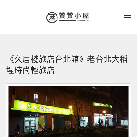
《久居棧旅店台北館》老台北大稻
埕時尚輕旅店