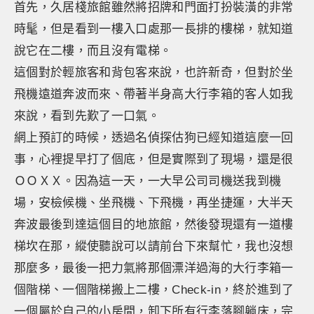
首先，久居棧旅館雖然將招牌和門面打扮裝潢的非常
時髦，但是看到一樓入口處那一長排的樓梯，就知道
說它在二樓，而且沒有電梯。
這個對於輕旅客和背包客來說，也許新奇，但對於坐
飛機遠道奔波而來、帶著半身高大行李箱的客人如我
來說，看到先歎了一口氣。
網上預訂的時候，透過名偵探估狗已經知道這麼一回
事，心裡提早打了個底，但是實際到了現場，還是很
ＯＯＸＸ。因為這一天，一大早公司司機送我到機
場，安檢候機、坐飛機、下飛機，再坐捷運，大半天
奔波最後到達這個目的地旅館，然後發現還有一道樓
梯坎在那，縱使聽說可以請前台下來幫忙，我也沒想
那麼多，最後一把力氣將那個漂洋過海的大行李箱一
個階梯、一個階梯搬上二樓，Check-in，終於進到了
一個屬於自己的小房間，卸下所有行李落腳躺床，完