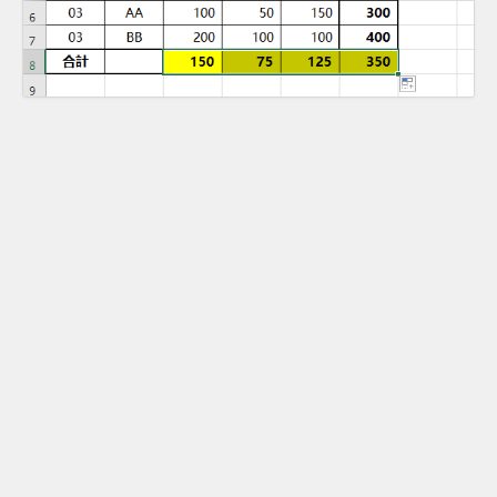
Excel進階函數陣列公式
從上一節到這一節，都有介紹到套用陣列到函數裡的
公式，應該能發現在必須條件化的情況下，陣列公式
有一定類似的架構，如果能夠熟悉這個陣列架構，操
作時比較直接並且很快，以後如有適當案例，再以獨
立的章節多多介紹陣列的用法。