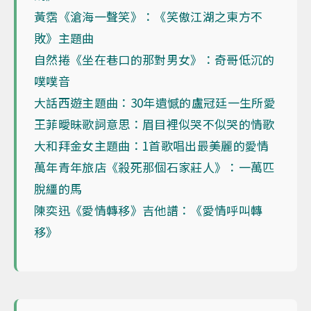
黃霑《滄海一聲笑》：《笑傲江湖之東方不
敗》主題曲
自然捲《坐在巷口的那對男女》：奇哥低沉的
噗噗音
大話西遊主題曲：30年遺憾的盧冠廷一生所愛
王菲曖昧歌詞意思：眉目裡似哭不似哭的情歌
大和拜金女主題曲：1首歌唱出最美麗的愛情
萬年青年旅店《殺死那個石家莊人》：一萬匹
脫繮的馬
陳奕迅《愛情轉移》吉他譜：《愛情呼叫轉
移》