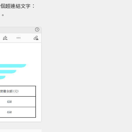
有個超連結文字：
字。