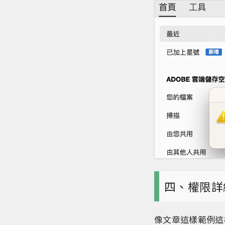
四、權限詳
像文章這樣範例這