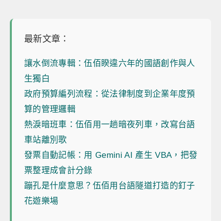
最新文章：
讓水倒流專輯：伍佰睽違六年的國語創作與人
生獨白
政府預算編列流程：從法律制度到企業年度預
算的管理邏輯
熱淚暗班車：伍佰用一趟暗夜列車，改寫台語
車站離別歌
發票自動記帳：用 Gemini AI 產生 VBA，把發
票整理成會計分錄
蹦孔是什麼意思？伍佰用台語隧道打造的釘子
花遊樂場