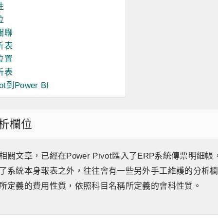
性
位
關聯
析表
位置
析表
vot到Power BI
析欄位
關文章，已經在Power Pivot匯入了ERP系統傳票明細
了系統本身報表之外，往往會有一些另外手工維護的分析
所定義的費用性質，依照科目名稱所定義的會科性質。