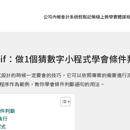
公司內帳
會計系統
輕鬆記帳
線上教學
實體課
n elif：做1個猜數字小程式學會條
if是程式設計的時候一定要會的技巧，它可以依照專案的需要進
程序作為範例，教你學會條件判斷語句的用法。
f條件判斷
執行
程式