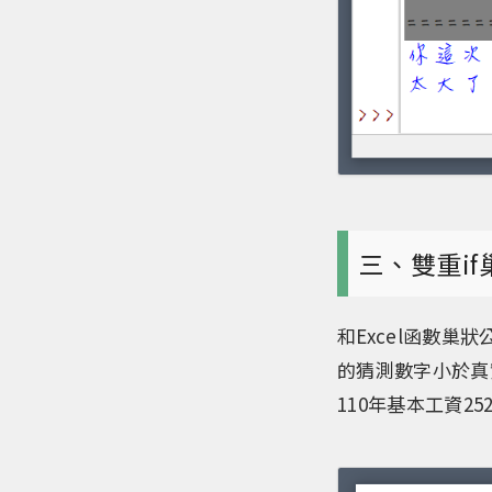
三、雙重i
和Excel函數巢
的猜測數字小於真
110年基本工資