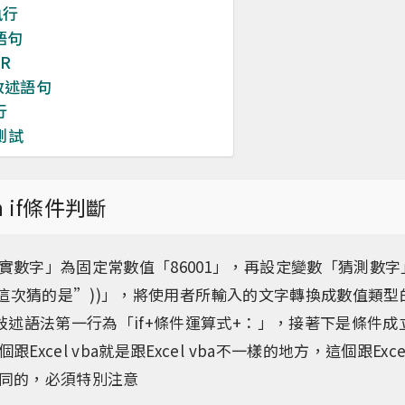
執行
述語句
R
se敘述語句
行
測試
n if條件判斷
實數字」為固定常數值「86001」，再設定變數「猜測數字
t(“你這次猜的是”))」，將使用者所輸入的文字轉換成數值類
的敍述語法第一行為「if+條件運算式+：」，接著下是條件
Excel vba就是跟Excel vba不一樣的地方，這個跟Exce
同的，必須特別注意