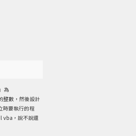
」為
型的整數，然後設計
成立時要執行的程
l vba，說不說還