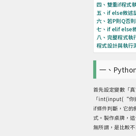
四、雙重if程式
五、if else敘
六、若P則Q否則
七、if elif el
八、完整程式執
程式設計與執行
一、Pytho
首先設定變數「真
「int(inpu
if條件判斷，它
式。製作桌牌，這個跟
無所謂，是比較不