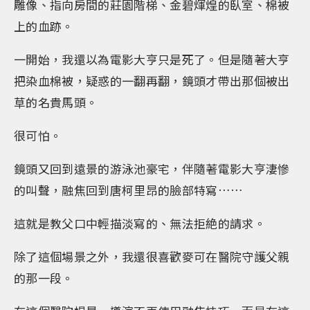
雕像、指向房間的莊園階梯、金碧煇煌的臥室、棉被
上的血跡。
一開始，我還以為電影大亨只是死了。但是隨著大亨
把染血棉被，疑惑的一翻再翻，鏡頭才帶出那個被出
草的名貴馬頭。
很可怕。
鏡頭又回到遠景的游泳池豪宅，伴隨著電影大亨淒慘
的叫聲，融焦回到唐柯里昂的臉部特寫……
這就是教父口中輕描淡寫的、無法拒絶的請求。
除了這個場景之外，我還很喜歡麥可在醫院守護父親
的那一段。