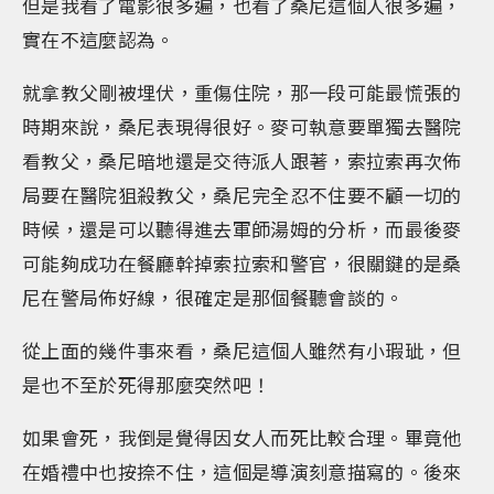
但是我看了電影很多遍，也看了桑尼這個人很多遍，
實在不這麼認為。
就拿教父剛被埋伏，重傷住院，那一段可能最慌張的
時期來說，桑尼表現得很好。麥可執意要單獨去醫院
看教父，桑尼暗地還是交待派人跟著，索拉索再次佈
局要在醫院狙殺教父，桑尼完全忍不住要不顧一切的
時候，還是可以聽得進去軍師湯姆的分析，而最後麥
可能夠成功在餐廳幹掉索拉索和警官，很關鍵的是桑
尼在警局佈好線，很確定是那個餐聽會談的。
從上面的幾件事來看，桑尼這個人雖然有小瑕玼，但
是也不至於死得那麼突然吧！
如果會死，我倒是覺得因女人而死比較合理。畢竟他
在婚禮中也按捺不住，這個是導演刻意描寫的。後來