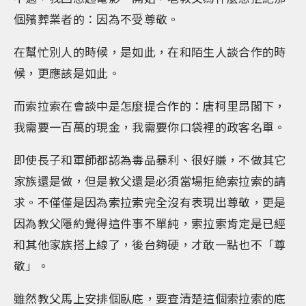
個殯葬業者的：因為不受尊敬。
在幫忙別人的時候，是如此，在和陌生人談合作的時
候，更應該是如此。
而索拉索在會談中是怎麼提合作的：唐柯里昂閣下，
我需要一百萬的現金，我需要你口袋裡的政客名單。
即使長子和軍師都認為毒品暴利、很好賺，不做其它
家族還是做，但是教父還是必須當場拒絶索拉索的請
求。不僅僅是因為索拉索完全沒有表現出尊敬，更是
因為教父隱約覺得這件事不單純，索拉索肯定是已經
和其他家族搭上線了，後台夠硬，才敢一點也不「尊
敬」。
雖然教父馬上安排個臥底，要查清楚這個索拉索的底