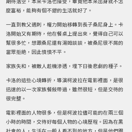
期待落空，本來卡洛也接受，畢竟他本來出身就不怎
麼富裕，能夠有個不錯的生活就好了。
一直到教父遇刺，權力開始移轉到長子桑尼身上。卡
洛開始又有期待，他在餐桌上提出來，覺得自己可以
幫很多忙，想跟桑尼還有湯姆談談，被桑尼很不屑的
當眾拒絶，因此憤憤不平。
家族失和，被敵人趁機滲透，埋下日後悲劇的種子。
卡洛的這些心境轉折，導演柯波拉在電影裡面，是很
迅速的以一次家族餐敍帶過，雖然很短，但是交待的
很完整。
電影裡面的人物很多，但是柯波拉儘可能的在兩三個
小時的時間，交待好每個人物的心境歷程。因為在黑
社會的人，生活在一般人看不到的地方，但是他們跟