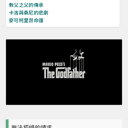
教父之父的傳承
卡洛與桑尼的悲劇
麥可柯里昂命運
無法拒絕的請求