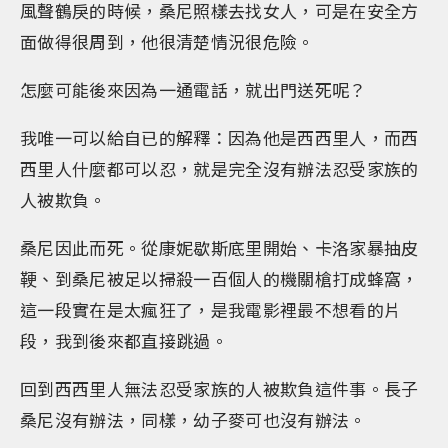
風聲鶴戾的時候，桑尼照樣去找女人，可是在安全方
面做得很周到，他很清楚情況很危險。
怎麼可能後來因為一通電話，就出門送死呢？
我唯一可以給自已的解釋：因為他是西西里人，而西
西里人什麼都可以忍，就是完全沒有辦法忍受家族的
人被欺負。
桑尼因此而死。從康妮歇斯底里開始、卡洛家暴抽皮
鞕、到桑尼被足以掃殺一百個人的機關槍打成蜂窩，
這一段實在是太瘋狂了，是我電影裡最不想看的片
段，我到後來都直接跳過。
回到西西里人無法忍受家族的人被欺負這件事。長子
桑尼沒有辦法，同樣，幼子麥可也沒有辦法。