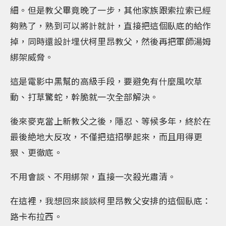
細。但是教父畢竟晚了一步，其他家族跟索拉索已經
夠熟了，熟到可以將計就計，直接把這個臥底的給作
掉，同時還設計埋伏柯里昂教父，然後再把軍師湯姆
綁架威脅。
這是電影中黑幫的高級手段，要避免有什麼風吹草
動、打草驚蛇，幹脆就一次全部解決。
後來麥克當上新教父之後，隱忍、等候多年，終於在
最後絶地大反攻，不僅把這招學起來，而且用得更
狠、更徹底。
不用會談、不用綁架，直接一次殺光肅清。
在這裡，我想回來談談柯里昂教父安排的這個臥底：
路卡布拉西。