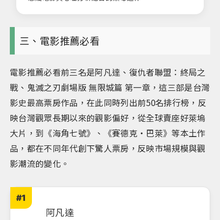
三、電影推薦必看
電影推薦必看前三名是阿凡達、復仇者聯盟：終局之
戰、鬼滅之刃劇場版 無限城篇 第一章，這三部是台灣
影史最高票房作品，在此同時列出前50名排行榜，反
映台灣觀眾長期以來的觀影偏好，從全球賣座好萊塢
大片，到《海角七號》、《賽德克・巴萊》等本土作
品，都在不同年代創下驚人票房，反映市場規模與觀
影潮流的變化。
#1
阿凡達