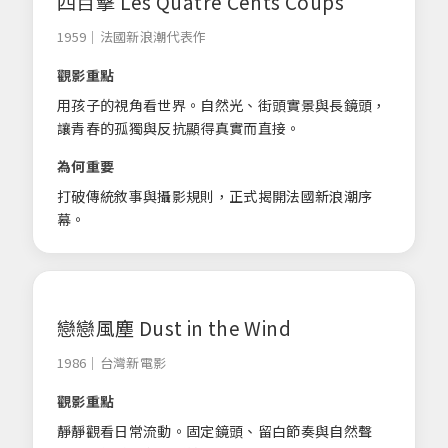
四百擊 Les Quatre Cents Coups
1959｜法國新浪潮代表作
觀影重點
用孩子的視角看世界。自然光、街頭實景與長鏡頭，
讓青春的孤獨與反抗顯得真實而直接。
為何重要
打破傳統敘事與攝影規則，正式揭開法國新浪潮序
幕。
戀戀風塵 Dust in the Wind
1986｜台灣新電影
觀影重點
靜靜觀看日常流動。固定鏡頭、留白節奏與自然聲