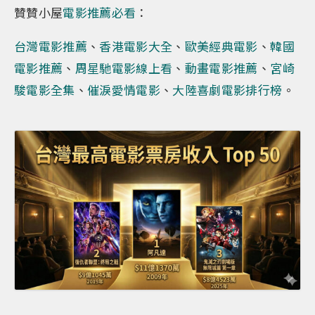
贊贊小屋
電影推薦必看
：
台灣電影推薦
、
香港電影大全
、
歐美經典電影
、
韓國
電影推薦
、
周星馳電影線上看
、
動畫電影推薦
、
宮崎
駿電影全集
、
催淚愛情電影
、
大陸喜劇電影排行榜
。