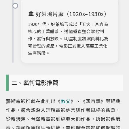
🏛️ 好萊塢片廠（1920s–1930s）
1920年代，好萊塢形成以「五大」片廠為
核心的工業體系， 透過垂直整合掌控制
作、發行與放映。 明星制度將演員轉化為
可管理的資產，電影正式進入高度工業化
生產階段。
二、藝術電影推薦
藝術電影推薦在此列出《
教父
》、《四百擊》等經典
作品，適合想深入理解電影語言與作者風格的觀眾，
從新浪潮、台灣新電影到經典大師作品，透過影像節
奏、鏡頭運用與生活細節，帶你體會電影如何超越娛