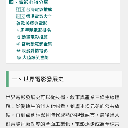
四、電影心得分享
🇹🇼 台灣電影推薦
🇭🇰 香港電影大全
🎬 歐美經典電影
⭐ 周星馳電影排名
🎨 動畫電影推薦
🌱 宮崎駿電影全集
💔 浪漫愛情電影
😂 大陸爆笑喜劇
一、世界電影發展史
世界電影發展史可以從技術、敘事與產業三條主線理
解：從愛迪生的個人化觀看，到盧米埃兄弟的公共放
映，再到卓別林默片時代成熟的視覺語言，最後進入
好萊塢片廠制度的全面工業化，電影逐步成為全球共