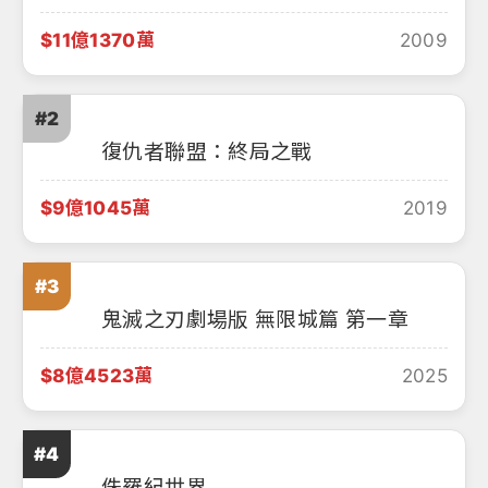
$11億1370萬
2009
#2
復仇者聯盟：終局之戰
$9億1045萬
2019
#3
鬼滅之刃劇場版 無限城篇 第一章
$8億4523萬
2025
#4
侏羅紀世界