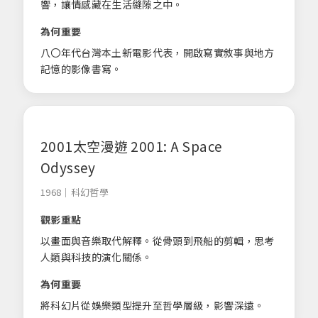
響，讓情感藏在生活縫隙之中。
為何重要
八〇年代台灣本土新電影代表，開啟寫實敘事與地方
記憶的影像書寫。
2001太空漫遊 2001: A Space
Odyssey
1968｜科幻哲學
觀影重點
以畫面與音樂取代解釋。從骨頭到飛船的剪輯，思考
人類與科技的演化關係。
為何重要
將科幻片從娛樂類型提升至哲學層級，影響深遠。