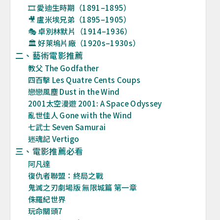
🎞️ 愛迪生時期（1891–1895）
🎥 盧米埃兄弟（1895–1905）
🎭 卓別林默片（1914–1936）
🏛️ 好萊塢片廠（1920s–1930s）
二、藝術電影推薦
教父 The Godfather
四百擊 Les Quatre Cents Coups
戀戀風塵 Dust in the Wind
2001太空漫遊 2001: A Space Odyssey
亂世佳人 Gone with the Wind
七武士 Seven Samurai
迷魂記 Vertigo
三、電影推薦必看
阿凡達
復仇者聯盟：終局之戰
鬼滅之刃劇場版 無限城篇 第一章
侏羅紀世界
玩命關頭7