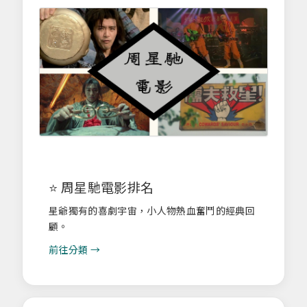
⭐ 周星馳電影排名
星爺獨有的喜劇宇宙，小人物熱血奮鬥的經典回
顧。
前往分類 →