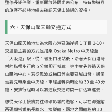
整修長期停業，重新開放時間尚未公布，持有樂遊券
的旅客不必特地繞去確認天保山這邊的資格。
六、天保山摩天輪交通方式
天保山摩天輪地址為大阪市港區海岸通 1 丁目 1-10，
交通最主要的方式是搭乘 Osaka Metro 中央線至
「大阪港」駅，從 1 號出口出站後，沿著天保山港灣
村的指標步行約 5 分鐘即可抵達，途中會先經過天保
山購物中心。若從難波或梅田等主要區域出發，通常
需要先轉乘至中央線，車程加轉乘時間約 30 至 40 分
鐘，安排行程時可以將這段交通時間一併估算進去。
想從天保山接續前往環球影城的遊客，可以在海遊館
西碼頭搭乘船長線水上接駁船，兩地之間船程約 10