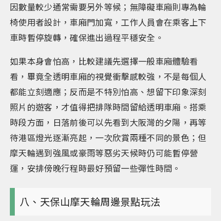
因數量較少通常需要另外等候；無障礙車廂則專為輪
椅使用者設計，車廂門加寬，工作人員會在乘客上下
車時暫停旋轉，確保進出過程平穩安全。
如果本身會怕高，比較建議先選擇一般車廂體驗看
看，畢竟全透明車廂的視覺衝擊感較強，不是每個人
都能立刻適應；反而是不特別怕高、想留下印象深刻
照片的遊客，才值得把排隊時間留給透明車廂。搭乘
時段方面，日落前後可以先看到大阪灣的夕陽，再等
待港區燈光逐漸亮起，一次欣賞兩種不同的景色；但
摩天輪遇到強風或豪雨等惡劣天候時仍可能暫停營
運，安排傍晚行程時最好預留一些彈性時間。
八、天保山摩天輪周邊景點玩法