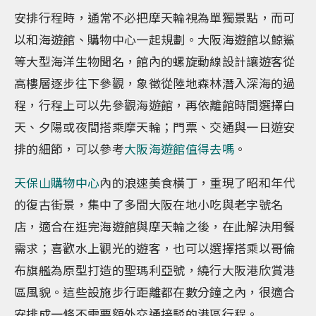
安排行程時，通常不必把摩天輪視為單獨景點，而可
以和海遊館、購物中心一起規劃。大阪海遊館以鯨鯊
等大型海洋生物聞名，館內的螺旋動線設計讓遊客從
高樓層逐步往下參觀，象徵從陸地森林潛入深海的過
程，行程上可以先參觀海遊館，再依離館時間選擇白
天、夕陽或夜間搭乘摩天輪；門票、交通與一日遊安
排的細節，可以參考
大阪海遊館值得去嗎
。
天保山購物中心
內的浪速美食橫丁，重現了昭和年代
的復古街景，集中了多間大阪在地小吃與老字號名
店，適合在逛完海遊館與摩天輪之後，在此解決用餐
需求；喜歡水上觀光的遊客，也可以選擇搭乘以哥倫
布旗艦為原型打造的聖瑪利亞號，繞行大阪港欣賞港
區風貌。這些設施步行距離都在數分鐘之內，很適合
安排成一條不需要額外交通接駁的港區行程。