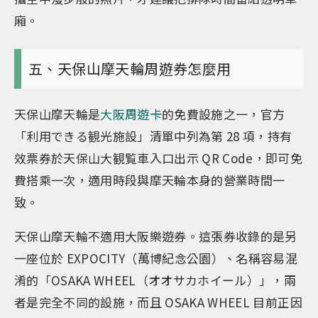
廂。
五、天保山摩天輪周遊券怎麼用
天保山摩天輪是
大阪周遊卡
的免費設施之一，官方
「利用できる観光施設」清單中列為第 28 項，持有
效票券於天保山大観覧車入口出示 QR Code，即可免
費搭乘一次，適用時段與摩天輪本身的營業時間一
致。
天保山摩天輪不適用大阪樂遊券。這張券收錄的是另
一座位於 EXPOCITY（萬博紀念公園）、名稱容易混
淆的「OSAKA WHEEL（オオサカホイール）」，兩
者是完全不同的設施，而且 OSAKA WHEEL 目前正因