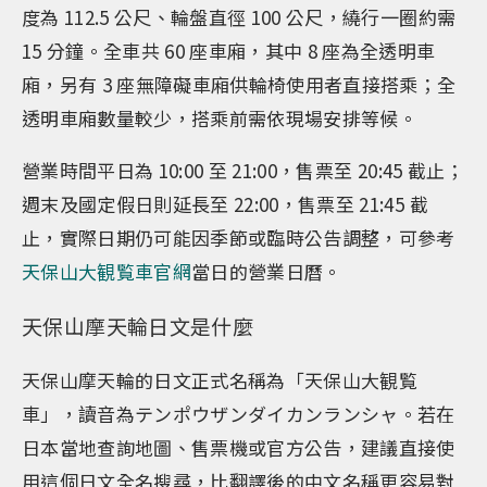
度為 112.5 公尺、輪盤直徑 100 公尺，繞行一圈約需
15 分鐘。全車共 60 座車廂，其中 8 座為全透明車
廂，另有 3 座無障礙車廂供輪椅使用者直接搭乘；全
透明車廂數量較少，搭乘前需依現場安排等候。
營業時間平日為 10:00 至 21:00，售票至 20:45 截止；
週末及國定假日則延長至 22:00，售票至 21:45 截
止，實際日期仍可能因季節或臨時公告調整，可參考
天保山大観覧車官網
當日的營業日曆。
天保山摩天輪日文是什麼
天保山摩天輪的日文正式名稱為「天保山大観覧
車」，讀音為テンポウザンダイカンランシャ。若在
日本當地查詢地圖、售票機或官方公告，建議直接使
用這個日文全名搜尋，比翻譯後的中文名稱更容易對