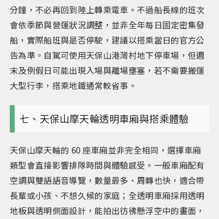
分鐘，不必再回到陸上轉乘電車。不過船長線的班次
會依季節與營運狀況調整，並非全年每日固定密集發
船，實際船班與是否停駛，建議以搭乘當日的官方公
告為準。自駕可使用天保山港灣村地下停車場，但週
末及例假日可能出現入場與離場壅塞，若不需要搬運
大型行李，搭乘地鐵通常較省事。
七、天保山摩天輪透明車廂與搭乘體驗
天保山摩天輪的 60 座車廂並非完全相同，選擇車廂
類型會直接影響排隊時間與體驗感受。一般車廂配有
空調與雙語語音導覽，數量最多、周轉也快，適合帶
長輩或小孩、不想久候的家庭；全透明車廂採用透明
地板與透明側面設計，能拍出彷彿懸浮空中的畫面，