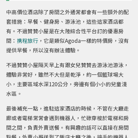
中高價位酒店除了房間之外通常都會有一些額外的配
套措施：早餐、健身房、游泳池，這些這家酒店都
有。不過贊贊小屋是在大陸綜合性平台訂的優惠房
間：
携程旅行
，它是類似Agoda一樣的特價房，沒有
提供早餐，所以沒有辦法體驗。
不過贊贊小屋隔天早上有跟女兒贊贊去游泳池游泳，
體驗非常好，雖然不大但是乾淨，約一個籃球場大
小，主要區域水深120公分，旁邊有個小小的兒童淺
水區。
最後補充一點，進駐這家酒店的時候，不管在大廳走
廊或者電梯常常會遇到機器人，忙碌穿梭於電梯和房
間之間，負責外賣送餐。有興趣的話可以直接在房間
點餐，外賣小哥送到了飯店大廳之後，接手的機器人