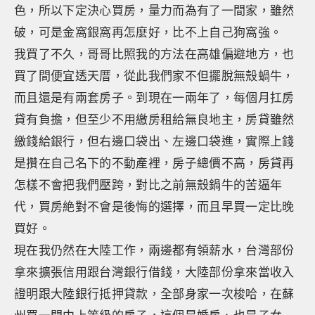
色，所以下定決心買房，量力而為有了一間家，雖然
破，可是金窩銀窩再怎麼好，比不上自己狗窩強。
我買了不久，哥哥比照我的方法在高雄偏避地方，也
買了間便宜透天厝，從此我們家不但擺脫無殼蝸牛，
而且還是有兩套房子。到現在一兩年了，每個月扛房
貸有負擔，但至少不用繳房租給無良地主，房貸雖然
繳錢給銀行，但右邊口袋出、左邊口袋進，實際上錢
是攢在自己名下的不動產裡，房子總價不高，房貸再
怎樣不會把我們壓跨，對比之前無殼鍋牛的苦逼年
代，買房絶對不會是後悔的選擇，而且早買一定比晚
買好。
現在我仍然在大陸工作，兩邊都有領薪水，台灣部份
拿來擴張信用跟台灣銀行借錢，大陸部份拿來當收入
證明跟大陸銀行抵押貸款，全部身家一次梭哈，在蘇