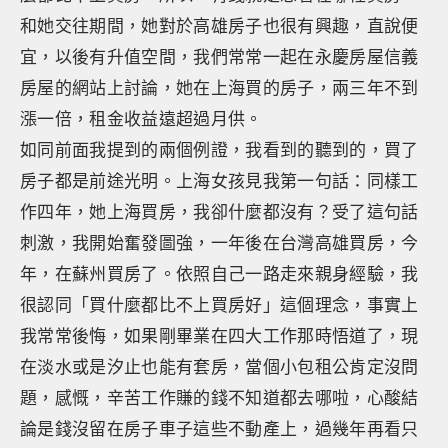
和她交往期間，她對於高雄房子也很有興趣，直說便
宜，以後有升值空間，我們常常一起在永慶房屋信義
房屋的網站上討論，她在上海買的房子，兩三年不到
漲一倍，租金收益遠超過月供。
如同前面我提到的兩個例證，我看到的聽到的，買了
房子都是前途光明。上海女孩見我第一句話：同樣工
作四年，她上海買房，我卻什麼都沒有？受了這句話
刺激，我開始奮發圖強，一年後在台灣高雄買房，今
年，在蘇州買房了。依照自己一路走來親身經驗，我
很認同「買什麼都比不上買房好」這個理念，事實上
我常常後悔，如果剛畢業在四大工作那時悟道了，現
在淡水或是汐止也能有套房，當個小包租公肯定沒問
題，感慨，辛苦工作賺的錢不知道都去哪啦，心酸結
論是錢沒留在房子車子這些不動產上，過幾年再看只