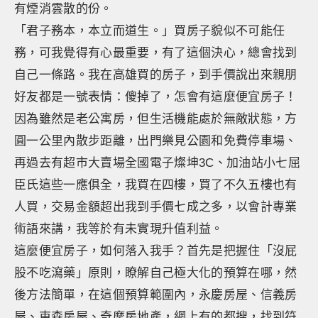
有煙消雲散的份。
「君子務本，本立而道生。」買房子貌似不可能任
務，可我覺得有心最重要，有了這個決心，總會找到
自己一條路。我在高雄買的房子，到手價說出來親朋
好友都是一號表情：傻掉了，怎會有這麼便宜房子！
因為雖然是老公寓房，但生活機能處於無敵狀態，方
圓一公里內散步距離，出門樂見公園和免費停車場、
再過去有超市大賣場全國電子燦坤3C、加油站小七屈
臣氏這些一應俱全，我買在四樓，買了不久五樓也有
人買，交易金額超出我到手價七成之多，以會計專業
術語來講，我等於有未實現升值利益。
這麼便宜房子，如何落入我手？首先是把握住「沒屁
股不吃瀉藥」原則，瞭解自己極大化的預算在哪，然
後方法簡單，在這個預算範圍內，永慶房屋、信義房
屋、東森房屋、奇摩房地產，網上有的都搜，找到符