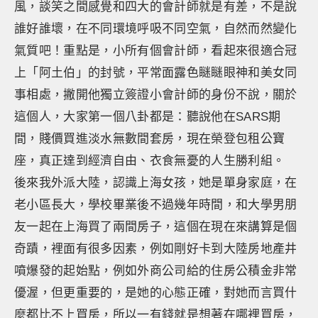
風，談笑之間感覺和四大的會計師就是有差，不是說
誰好誰壞，在不同環境呼吸不同空氣，自然而然變化
氣質吧！重點是，小所有個會計師，看起來很適合冠
上「阿土伯」的封號，平常面露色瞇瞇眼神和美女同
事相處，撇開他獨立簽證小會計師的身份不說，關於
這個人，大家第一個八卦都是：聽說他在SARS期
間，賤價買進淡水無數間套房，現在榮登包租公寶
座，真正達到經濟自由、衣食無憂的人生勝利組。
後來我外派大陸，認識上海女孩，她是單身家庭，在
老小區長大，學校畢業後不過幾年時間，和大學男朋
友一起在上海買了兩間房子，這個在現在來講算是個
奇蹟，裡面有很多因素，例如剛好卡到大陸房地產井
噴爆發的起始點，例如外商公司給的住房公積金非常
優渥，但更重要的，是她的心態正確，對她而言買什
麼都比不上買房，所以一有錢就是想著在哪裡買房，