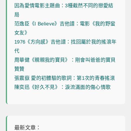
因為愛情電影主題曲：3種截然不同的戀愛結
局
范逸臣《I Believe》吉他譜：電影《我的野蠻
女友》
1976《方向感》吉他譜：找回屬於我的搖滾年
代
周華健《親親我的寶貝》：剛會叫爸爸的寶貝
贊贊
張震嶽 愛的初體驗的歌詞：第1次的青春搖滾
陳奕迅《好久不見》：淚流滿面的傷心情歌
最新文章：