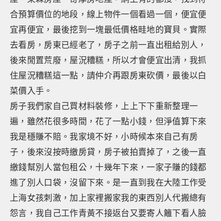
合預算價位的地段，線上物件一個看過一個，便宜便
宜再便宜，最後挖到一塊最低價格畦地的寶貝。實際
去看房，房東已經老了，房子之前一直出租給別人，
後來閒置荒廢，屋況糟糕，所以才會便宜出清，我抓
住屋況糟糕這一點，請仲介再跟房東砍價，最後以白
菜價入手。
房子我們家自己買材料裝修，上上下下重新整理一
遍，雖然花很多時間，花了一點小錢，但淨值算下來
我是穩賺不賠。我家境不好，小時候本來自己有房
子，後來沒按時繳房貸，房子被拍賣掉了，之後一直
繳錢幫別人當包租公，十幾年下來，一家子賺的錢都
進了別人口袋，沒留下來。是一直到我在大陸工作受
上海女孩刺激，加上家裡搬家我的東西別人代搬總有
怨言，我自己工作青黃不接返台又要寄人籬下看人臉