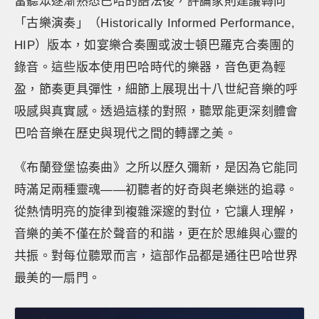
當聽眾逐漸熟悉巴哈的語法後，評論家則建議轉向
「古樂演奏」（Historically Informed Performance,
HIP）版本，如宴樂合奏團或波士頓巴羅克合奏團的
錄音。這些版本使用巴哈時代的樂器，音色更為輕
盈，節奏更具彈性，細節上展現出十八世紀音樂的呼
吸感與真實感。透過這樣的對照，聽眾能更深刻體會
巴哈音樂在歷史與現代之間的轉譯之美。
《布蘭登堡協奏曲》之所以歷久彌新，是因為它能同
時滿足兩種靈魂——初聽者的好奇與老樂迷的追尋。
從熱情明亮的旋律到複雜深邃的對位，它讓人理解，
音樂的美不僅在於聲音的和諧，更在於思維與心靈的
共振。對每位聽眾而言，這部作品都是通往巴哈世界
最美的一扇門。