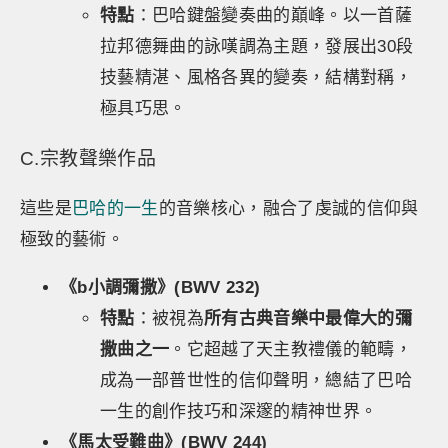
特點
：巴哈鍵盤變奏曲的巔峰。以一首薩
拉邦德舞曲的詠嘆調為主題，發展出30段
技藝精湛、風格各異的變奏，結構對稱，
極具巧思。
C.宗教聲樂作品
這些是
巴哈的一生
的音樂核心，融合了虔誠的信仰與
極致的藝術。
《b小調彌撒》(BWV 232)
特點
：被視為
所有古典音樂中最偉大的彌
撒曲之一
。它超越了天主教禮儀的範疇，
成為一部普世性的信仰聲明，總結了巴哈
一生的創作技巧和深邃的精神世界。
《馬太受難曲》(BWV 244)