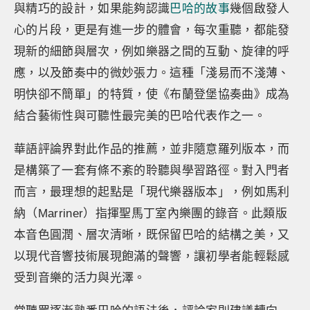
與精巧的設計，如果能夠認識
巴哈的故事
幾個啟發人
心的片段，更是有進一步的體會，每次重聽，都能發
現新的細節與層次，例如樂器之間的互動、旋律的呼
應，以及節奏中的微妙張力。這種「淺易而不淺薄、
明快卻不簡單」的特質，使《布蘭登堡協奏曲》成為
結合藝術性與可聽性最完美的巴哈代表作之一。
華語評論界對此作品的推薦，並非隨意羅列版本，而
是構築了一套有條不紊的聆聽與學習路徑。對入門者
而言，最理想的起點是「現代樂器版本」，例如馬利
納（Marriner）指揮聖馬丁室內樂團的錄音。此類版
本音色圓潤、層次清晰，既保留巴哈的結構之美，又
以現代音響技術展現飽滿的聲響，讓初學者能輕鬆感
受到音樂的活力與光澤。