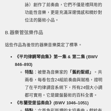
詠）創作了前奏曲，它們不僅是禮拜用的
功能性音樂，更是充滿深邃情感和精妙對
位法的藝術小品。
B.器樂管弦樂作品
這些作品為後世的器樂音樂奠定了標準。
《平均律鋼琴曲集》第一集 & 第二集 (BWV
846–893)
特點
：被譽為音樂家的
「舊約聖經」
。共
兩卷，每卷包含24組前奏曲與賦格，證明
了在平均律調音系統下，所有24個大小調
都可實用。它是鍵盤藝術的百科全書。
《布蘭登堡協奏曲》(BWV 1046–1051)
特點
：六首色彩斑斕的大協奏曲，獻給布