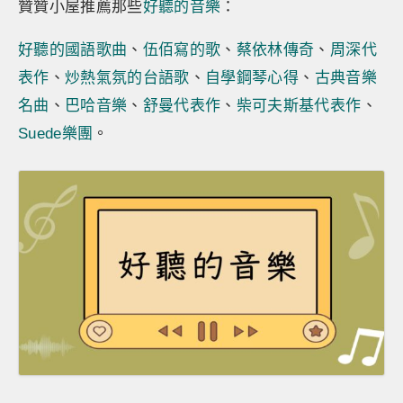
贊贊小屋推薦那些
好聽的音樂
：
好聽的國語歌曲
、
伍佰寫的歌
、
蔡依林傳奇
、
周深代
表作
、
炒熱氣氛的台語歌
、
自學鋼琴心得
、
古典音樂
名曲
、
巴哈音樂
、
舒曼代表作
、
柴可夫斯基代表作
、
Suede樂團
。