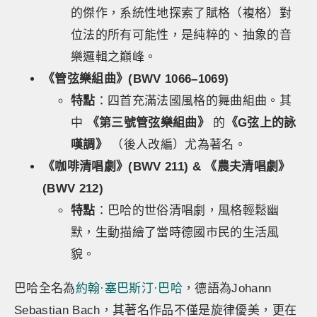
的傑作，系統性地探索了賦格（複格）對
位法的所有可能性，是純粹的、抽象的音
樂邏輯之巔峰。
《管弦樂組曲》(BWV 1066–1069)
特點
：四首充滿法國風格的舞曲組曲。其
中
《第三號管弦樂組曲》
的
《G弦上的詠
嘆調》
（後人改編）尤為著名。
《咖啡清唱劇》(BWV 211) & 《農夫清唱劇》
(BWV 212)
特點
：巴哈的世俗清唱劇，風格輕鬆幽
默，生動描繪了當時德國市民的生活風
貌。
巴哈全名為
約翰·塞巴斯汀·巴哈
，德語為Johann
Sebastian Bach，其著名作品不僅是旋律優美，更在