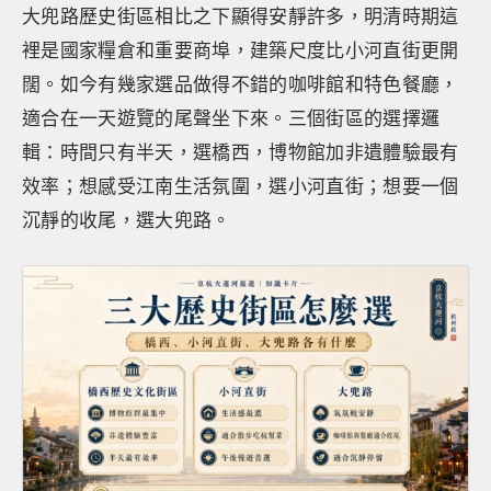
大兜路歷史街區相比之下顯得安靜許多，明清時期這
裡是國家糧倉和重要商埠，建築尺度比小河直街更開
闊。如今有幾家選品做得不錯的咖啡館和特色餐廳，
適合在一天遊覽的尾聲坐下來。三個街區的選擇邏
輯：時間只有半天，選橋西，博物館加非遺體驗最有
效率；想感受江南生活氛圍，選小河直街；想要一個
沉靜的收尾，選大兜路。