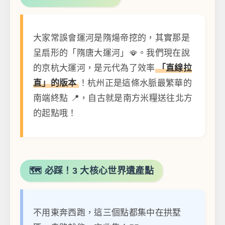
大家常誤會運河是隋煬帝挖的，其實那是
呈扇形的「隋唐大運河」🪭。我們現在說
的京杭大運河，是元代為了效率
「直線拉
直」的版本
！杭州正是這條水脈最繁華的
南端終點 📍，自古就是南方米糧送往北方
的起點哦！
🗺️ 必踩！3 大核心世界遺產點
不用東奔西跑，這三個點都集中在拱墅