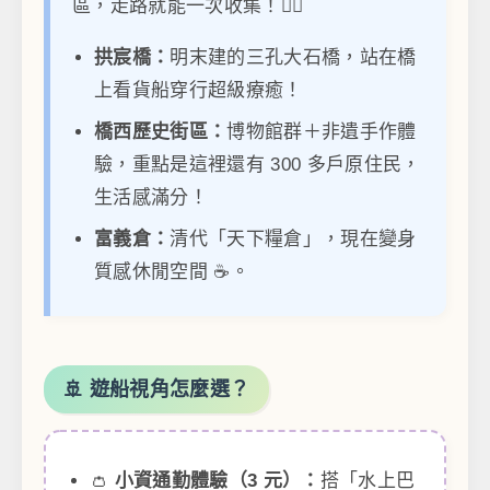
區，走路就能一次收集！🚶‍♀️
拱宸橋：
明末建的三孔大石橋，站在橋
上看貨船穿行超級療癒！
橋西歷史街區：
博物館群＋非遺手作體
驗，重點是這裡還有 300 多戶原住民，
生活感滿分！
富義倉：
清代「天下糧倉」，現在變身
質感休閒空間 ☕️。
🚢 遊船視角怎麼選？
👛
小資通勤體驗（3 元）：
搭「水上巴