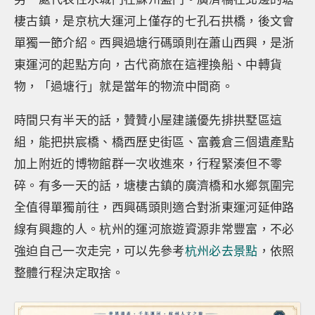
棲古鎮，是京杭大運河上僅存的七孔石拱橋，後文會
單獨一節介紹。西興過塘行碼頭則在蕭山西興，是浙
東運河的起點方向，古代商旅在這裡換船、中轉貨
物，「過塘行」就是當年的物流中間商。
時間只有半天的話，贊贊小屋建議優先排拱墅區這
組，能把拱宸橋、橋西歷史街區、富義倉三個遺產點
加上附近的博物館群一次收進來，行程緊湊但不零
碎。有多一天的話，塘棲古鎮的廣濟橋和水鄉氛圍完
全值得單獨前往，西興碼頭則適合對浙東運河延伸路
線有興趣的人。杭州的運河旅遊資源非常豐富，不必
強迫自己一次走完，可以先參考
杭州必去景點
，依照
整體行程決定取捨。