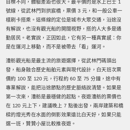
目標不同，體驗差距也很大。最平價的是水上巴士 1
號線，從武林門到拱宸橋，票價 3 元，和一般公車一
樣刷卡搭乘。這條線的定位是城市大眾交通，沿途沒
有解說，也沒有觀光船的開闊視野，搭的人大多是通
勤居民。老實說，正因如此，它有另一種真實感：你
是在運河上移動，而不是被帶去「看」運河。
漕舫觀光船是最主流的旅遊選擇，從武林門碼頭出
發，船身融合歷史船舶元素與現代設計，白天班次票
價約 100 至 120 元，行程約 60 至 75 分鐘，途中有
專業解說，能把沿途節點的歷史脈絡說清楚。如果是
第一次來，漕舫是最穩健的起點。夜遊漕舫的票價也
在 120 元上下，建議晚上 7 點後出發，兩岸建築和橋
樑的燈光秀在水面的倒影效果遠比白天好，如果只能
選一班，贊贊小屋比較推夜遊。