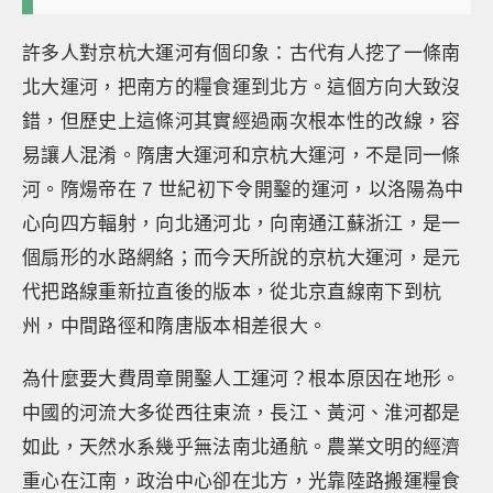
許多人對京杭大運河有個印象：古代有人挖了一條南
北大運河，把南方的糧食運到北方。這個方向大致沒
錯，但歷史上這條河其實經過兩次根本性的改線，容
易讓人混淆。隋唐大運河和京杭大運河，不是同一條
河。隋煬帝在 7 世紀初下令開鑿的運河，以洛陽為中
心向四方輻射，向北通河北，向南通江蘇浙江，是一
個扇形的水路網絡；而今天所說的京杭大運河，是元
代把路線重新拉直後的版本，從北京直線南下到杭
州，中間路徑和隋唐版本相差很大。
為什麼要大費周章開鑿人工運河？根本原因在地形。
中國的河流大多從西往東流，長江、黃河、淮河都是
如此，天然水系幾乎無法南北通航。農業文明的經濟
重心在江南，政治中心卻在北方，光靠陸路搬運糧食