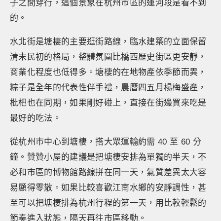
子之間穿行，這個景象在杭州市區的運河段是看不到
的。
水北街是塘棲的主要逛街路線，臨水建築的立面保留
清末民初的格局，整體氛圍比橋西歷史街區更安靜，
商業化程度也低得多。塘棲的在地物產依季節而異，
粽子是全年的代表性伴手禮，農曆四五月楊梅盛產，
枇杷也在同期，如果剛好碰上，直接在街邊買來吃是
最好的吃法。
從杭州市中心到塘棲，搭大眾運輸約需 40 至 60 分
鐘。贊贊小屋的建議是把塘棲安排為單獨的半天，不
必和市區的博物館路線拼在同一天，氣質差異太大容
易顯得零散。如果比較喜歡江南水鄉的安靜調性，甚
至可以把塘棲排為杭州行程的第一天，用比較輕鬆的
節奏進入狀態，隔天再往市區移動。