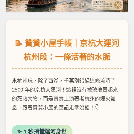
📝 贊贊小屋手帳｜京杭大運河
杭州段：一條活著的水脈
來杭州玩，除了西湖，千萬別錯過這條流淌了
2500 年的京杭大運河！這裡沒有被玻璃罩起來
的死寂文物，而是真實上演著老杭州的煙火氣
息。跟著贊贊小屋的筆記走準沒錯！👇
✨ 1 秒搞懂運河身世