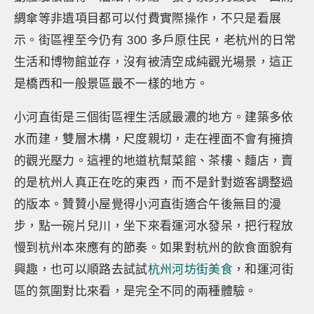
綢傘等非遺項目都可以付費實際操作，不只是看展
示。街區裡至今仍有 300 多戶原住民，老杭州的日常
生活和博物館並存，沒有被清空成純觀光場景，這正
是橋西和一般景區最不一樣的地方。
小河直街是三個街區裡生活感最濃的地方。建築多依
水而建，雙層木構，尺度親切，走在裡面不會有擁擠
的觀光壓力。這裡的地道杭幫菜館、茶樓、麵店，賣
的是杭州人真正在吃的東西，而不是針對遊客調整過
的版本。贊贊小屋覺得小河直街適合午後無目的漫
步，點一碗片兒川，坐下來看運河水發呆，把行程放
慢到杭州本來應有的節奏。如果對杭州的飲食面貌有
興趣，也可以順路去試試
杭州河坊街美食
，和運河街
區的氛圍對比來看，是完全不同的兩種體驗。