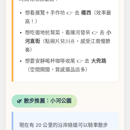
想看展覽＋手作坊 👉 去
橋西
（效率最
高！）
想吃道地杭幫菜、看運河發呆 👉 去
小
河直街
（點碗片兒川🍜，感受江南慢節
奏）
想要安靜喝杯咖啡收尾 👉 去
大兜路
（空間開闊，質感選品店多）
🌿 散步推薦：小河公園
現在有 20 公里的沿岸綠道可以騎車散步