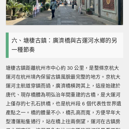
六、塘棲古鎮：廣濟橋與古運河水鄉的另
一種節奏
塘棲古鎮距離杭州市中心約 30 公里，是整條京杭大
運河在杭州境內保留古鎮風貌最完整的地方。京杭大
運河主航道穿鎮而過，廣濟橋橫跨其上，這座始建於
唐代、現存橋體為明弘治年間重建的古橋，是大運河
上僅存的七孔石拱橋，也是杭州段 6 個代表性世界遺
產點之一。橋的體量不小，橋孔高而寬，方便早年大
型漕運船隻通行，站在橋上往兩側望，運河在古鎮房