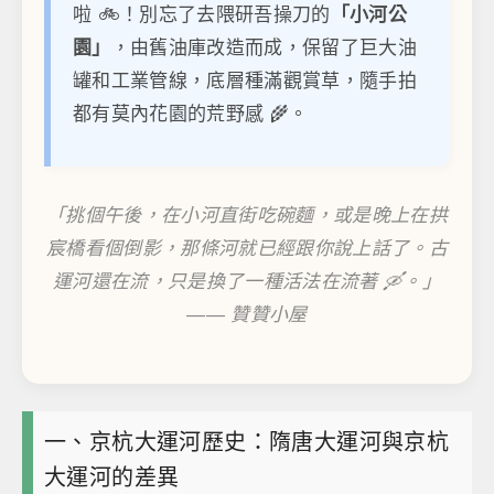
啦 🚲！別忘了去隈研吾操刀的
「小河公
園」
，由舊油庫改造而成，保留了巨大油
罐和工業管線，底層種滿觀賞草，隨手拍
都有莫內花園的荒野感 🌾。
「挑個午後，在小河直街吃碗麵，或是晚上在拱
宸橋看個倒影，那條河就已經跟你說上話了。古
運河還在流，只是換了一種活法在流著 🛶。」
—— 贊贊小屋
一、京杭大運河歷史：隋唐大運河與京杭
大運河的差異