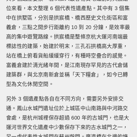
位來看，本文整理 6 個代表性遺產點。其中有 3 個集
中在拱墅區，分別是拱宸橋、橋西歷史文化街區和富
義倉，三點之間步行距離約 10 到 20 分鐘，是效率最
高的集中遊覽路線。拱宸橋是整條京杭大運河南端最
標誌性的建築，始建於明末，三孔石拱橋高大厚重，
站在橋上俯看貨船緩緩穿行，有種時空疊合的感覺。
富義倉建於清光緒年間，是江南現存罕見的古代倉儲
建築群，與北京南新倉並稱「天下糧倉」，如今已轉
型為文化休閒空間。
另外 3 個遺產點各自在不同方向，需要另外安排交
通。鳳山水城門遺址位於上城區中山南路與中河路交
會處，是杭州城裡保存超過 600 年的古城門，也是大
運河世界文化遺產中少數保存下來的古水城門之一，
另一處代表性水城門在蘇州盤門。廣濟橋在北邊的塘