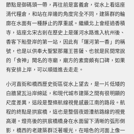
節點是御碼頭一帶，再往前是富義倉，從水上看這座
清代糧倉，和站在岸邊的角度完全不同，建築群的輪
廓在水面有一種靜止的厚重感。繼續北上會經過香積
寺，這座北宋古剎在歷史上是運河水路進入杭州後、
香客下船登岸的第一站，因此有「運河第一香」的稱
號，也是以供奉大聖緊那羅王菩薩、也就是民間常說
的「食神」聞名的寺廟，廟方的素齋頗有口碑，如果
有安排上岸，可以順道進去走走。
小河直街和橋西歷史街區從水上望去，是一片低矮的
白牆黛瓦沿岸綿延，和現代城市建築之間有很明顯的
尺度差異，這段是整條航線視覺感最江南的路段。航
程的終點是拱宸橋，這也是整個夜遊漕舫路線的視覺
高潮。燈亮後的拱宸橋橋身在水面留下清晰的弧形倒
影，橋西的老建築群泛著暖光，在暗色的河面上像一