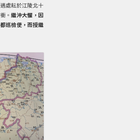
，遇處耘於江陵北十
要衝。
繼沖大懼，因
南都巡檢使，而授繼