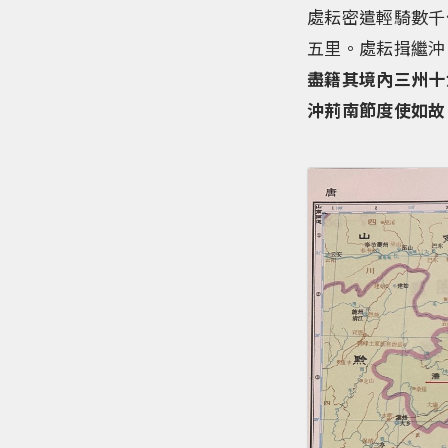
處耘密遣輕騎數千
五里。處耘揖繼沖
盡籍其境內三州十
沖荊南節度使如故