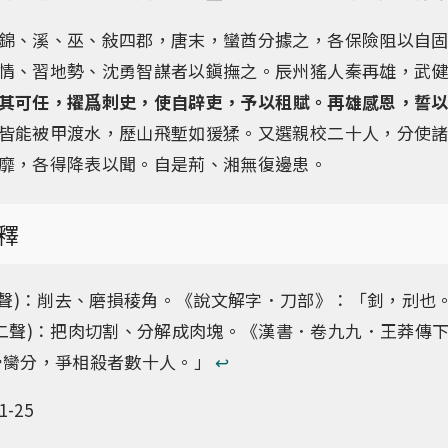
錦、溪、巫、敍四郡，唐末，蠻酋分據之，各保險阻以自
情、習地勢、沈勇智謀者以鎭撫之。辰州猺人秦再雄，武
其可任，擢爲刺史，使自辟吏，予以租賦。再雄感恩，誓
皆能被甲渡水，歷山飛塹如猨猱。又選親校二十人，分使
靡，各得降表以聞。自是荊、湘無復邊患。
釋
平聲)：削去、磨損稜角。《說文解字．刀部》：「釗，刓也
二聲)：把肉切割、分解成肉塊。《漢書．卷九九．王莽傳
骨臠分，爭相殺者數十人。」
↩︎
-25