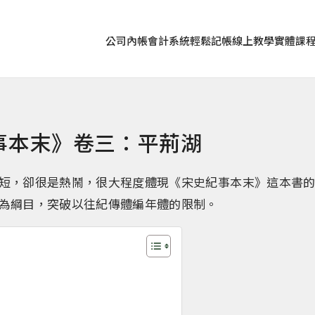
公司內帳
會計系統
輕鬆記帳
線上教學
實體課
事本末》卷三：平荊湖
短，卻很是熱鬧，很大程度體現《宋史紀事本末》這本書
為綱目，突破以往紀傳體編年體的限制。