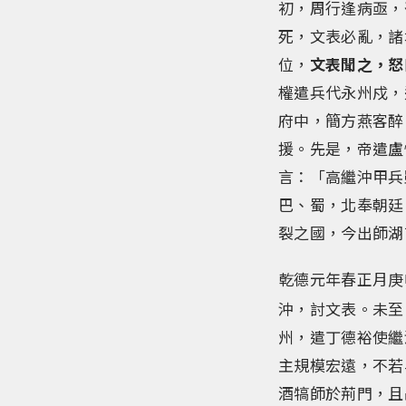
初，周行逢病亟，
死，文表必亂，諸
位，
文表聞之，怒
權遣兵代永州戍，
府中，簡方燕客醉
援。先是，帝遣盧
言：「高繼沖甲兵
巴、蜀，北奉朝廷
裂之國，今出師湖
乾德元年春正月庚
沖，討文表。未至
州，遣丁德裕使繼
主規模宏遠，不若
酒犒師於荊門，且