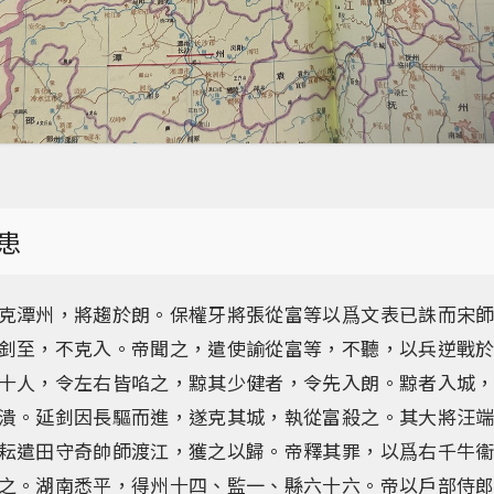
患
克潭州，將趨於朗。保權牙將張從富等以爲文表已誅而宋
釗至，不克入。帝聞之，遣使諭從富等，不聽，以兵逆戰
十人，令左右皆啗之，黥其少健者，令先入朗。黥者入城
潰。延釗因長驅而進，遂克其城，執從富殺之。其大將汪
耘遣田守奇帥師渡江，獲之以歸。帝釋其罪，以爲右千牛
之。湖南悉平，得州十四、監一、縣六十六。帝以戶部侍