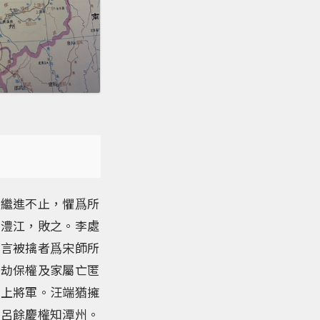
師繼進不止，懼爲所
於澧江，敗之。李處
，言被擒者爲宋師所
端劫保權及家屬亡匿
衞上將軍。汪端猶擁
郎呂餘慶權知潭州。