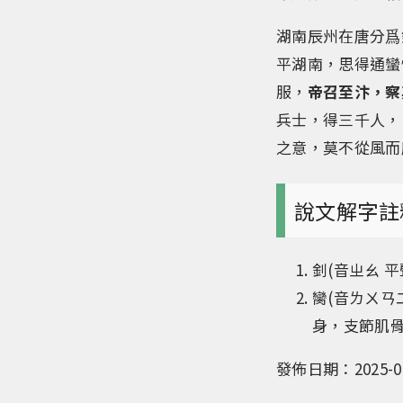
湖南辰州在唐分爲
平湖南，思得通蠻
服，
帝召至汴，察
兵士，得三千人，
之意，莫不從風而
說文解字註
釗(音ㄓㄠ 
臠(音ㄌㄨㄢ
身，支節肌
發佈日期：2025-01