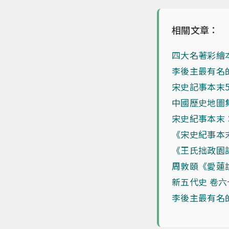
相關文章：
四大名著彩繪
李後主最有名
宋史記事本末
中國歷史地圖
宋史紀事本末
《宋史紀事本
《王氏拙政園
周敦頤《愛蓮
新五代史 卷六
李後主最有名