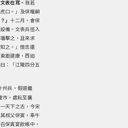
張文表在耳。
我若
於虎口。」及保權嗣
乎？」
十二月，會保
不設備。文表兵徑入
師璠擊之，且來求
盡知之。」懷忠還
，東距建康，西迫
等曰：「江陵四分五
十州兵，假道繼
陵市。處耘至襄
混一天下之志，今宋
遣其叔父保寅，奉牛
釗召保寅宴飲帳中，