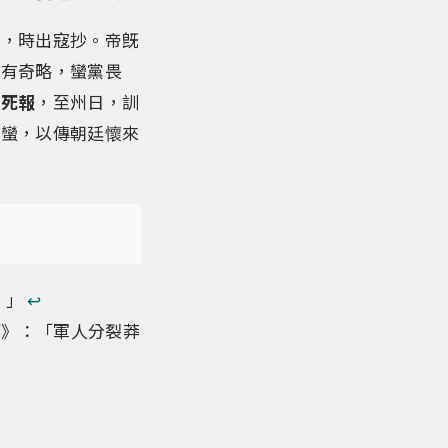
固，時出寇抄。帝旣
健有奇略，蠻黨畏
以死報
，至州日，訓
諸蠻，以傳朝廷懷來
。」
↩︎
下》：「軍人分裂莽