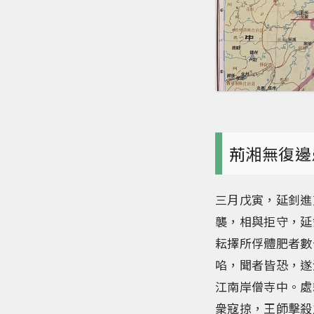
荊湘無復邊
三月戊寅，延釗進
襲，相與拒守，延
耘擇所俘體肥者數
啗，聞者皆恐，遂
江南岸僧寺中。處
衆寇掠，王師擊殺