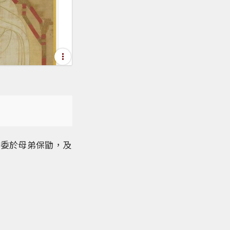
悉委於母弟保勖，及