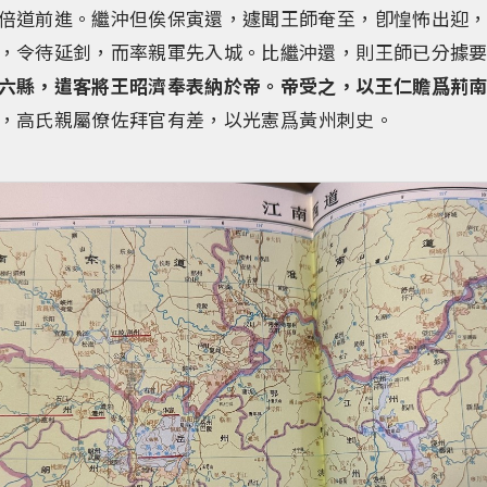
倍道前進。繼沖但俟保寅還，遽聞王師奄至，卽惶怖出迎
，令待延釗，而率親軍先入城。比繼沖還，則王師已分據
六縣，遣客將王昭濟奉表納於帝。帝受之，以王仁贍爲荊
，高氏親屬僚佐拜官有差，以光憲爲黃州刺史。