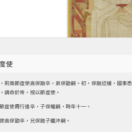
度使
，荊南節度使高保融卒，弟保勖嗣。初，保融迂緩，國事
，請命於帝，授以節度使。
節度使周行逢卒，子保權嗣，時年十一。
使高保勖卒，兄保融子繼沖嗣。