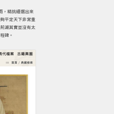
雨，精挑細選出來
能夠平定天下非常重
平荊湖其實並沒有太
里程碑。