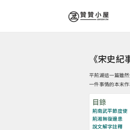
《宋史紀
平荊湖這一篇雖然
一件事情的本末作
目錄
荊南武平節度使
荊湘無復邊患
說文解字註釋