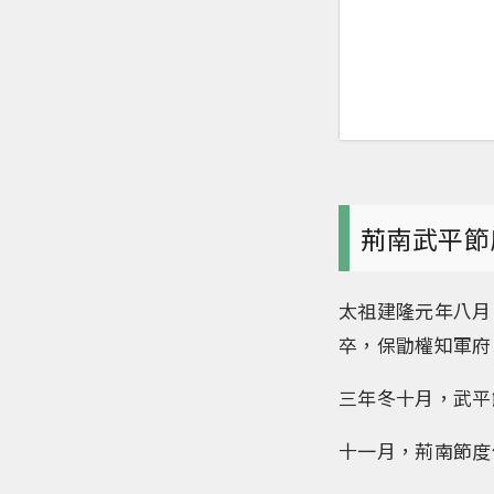
荊南武平節
太祖建隆元年八月
卒，保勖權知軍府
三年冬十月，武平
十一月，荊南節度