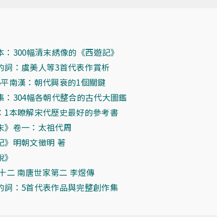
本：300幅清末綉像的《西遊記》
的詞：虞美人等3首代表作賞析
5平南漢：朝代興衰的1個關鍵
集：304幅各朝代整合的古代大圖鑑
：1本瞭解宋代歷史最好的參考書
末》卷一：太祖代周
記》明朝文徵明 著
說》
十二 南唐世家第二 李煜傳
的詞：5首代表作品與完整創作集