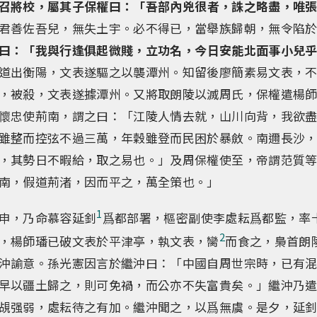
召將校，屬其子保權曰：「吾部內兇很者，誅之略盡，唯
君善佐吾兒，無失土宇。必不得已，當舉族歸朝，無令陷
曰：「我與行逢俱起微賤，立功名，今日安能北面事小兒
道出衡陽，文表遂驅之以襲潭州。知留後廖簡素易文表，
，被殺，文表遂據潭州。又將取朗陵以滅周氏，保權遣楊
懷忠使荊南，謂之曰：「江陵人情去就，山川向背，我欲
雖整而控弦不過三萬，年穀雖登而民困於暴斂。南邇長沙
，其勢日不暇給，取之易也。」及周保權使至，帝謂范質
南，假道荊渚，因而平之，萬全策也。」
1
申，乃命慕容延釗
爲都部署，樞密副使李處耘爲都監，率
2
，楊師璠已破文表於平津亭，執文表，臠
而食之，梟首朗
沖諭意。孫光憲因言於繼沖曰：「中國自周世宗時，已有
早以疆土歸之，則可免禍，而公亦不失富貴矣。」繼沖乃
覘强弱，處耘待之有加。繼沖聞之，以爲無虞。是夕，延