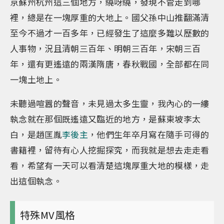
京蘇州杭州這三個地方，繞呀繞，發現不管走到哪
裡，總是在一塊厚重的大地上。國父孫中山推翻滿清
至今不過才一百多年，已經發生了這麼多難以歷數的
人事物，況且清朝三百年、明朝三百年，宋朝三百
年，還有更遙遠的兩漢隋唐，春秋戰國，全部都在同
一塊土地上。
未聽過喧囂的聲音，未見過太多生靈，我內心的一縷
執念就在那個既遙遠又臨近的地方，是蘇東坡李太
白，是趙匡胤
李後主
，他們生年卒月寫在隨手可得的
書籍裡，留待有心人挖掘探究，而我就是想去走走看
看，希望有一天可以看清楚這塊厚重大地的模樣，走
出這個執念。
特殊MV風格