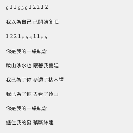
1 1
1 2 2 1 2
6
6 5
6
我以為自己 已開始冬眠
1 2 2 1
1 1
6
5 6
6 5
你是我的一縷執念
跋山涉水也 跟著我蔓延
我已為了你 參透了枯木禪
我已為了你 去看了遠山
你是我的一縷執念
纏住我的發 藕斷絲連