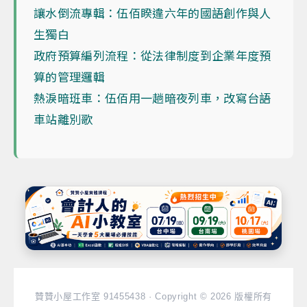
讓水倒流專輯：伍佰睽違六年的國語創作與人
生獨白
政府預算編列流程：從法律制度到企業年度預
算的管理邏輯
熱淚暗班車：伍佰用一趟暗夜列車，改寫台語
車站離別歌
贊贊小屋工作室 91455438 · Copyright © 2026 版權所有