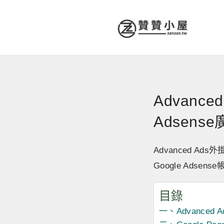
Advanc
Adsens
Advanced A
Google Ad
目錄
一、Advanced 