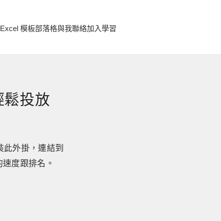
Excel 模板
部落格
與我聯絡
加入學習
站輕鬆投放
尋安裝此外掛，連結到
站的速度跟排名。