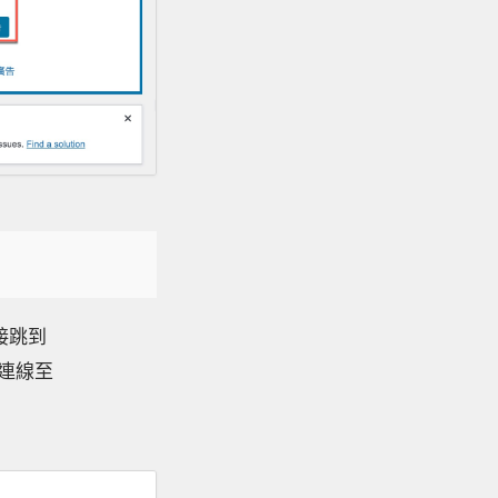
直接跳到
「連線至