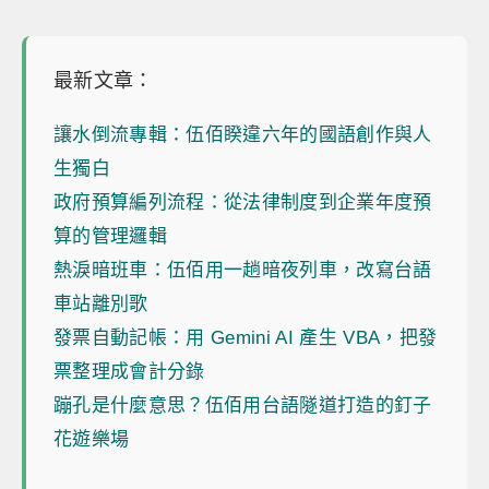
最新文章：
讓水倒流專輯：伍佰睽違六年的國語創作與人
生獨白
政府預算編列流程：從法律制度到企業年度預
算的管理邏輯
熱淚暗班車：伍佰用一趟暗夜列車，改寫台語
車站離別歌
發票自動記帳：用 Gemini AI 產生 VBA，把發
票整理成會計分錄
蹦孔是什麼意思？伍佰用台語隧道打造的釘子
花遊樂場