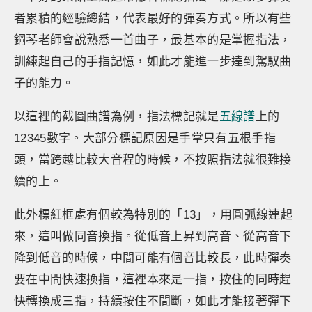
者累積的經驗總結，代表最好的彈奏方式。所以有些
鋼琴老師會說熟悉一首曲子，最基本的是掌握指法，
訓練起自己的手指記憶，如此才能進一步達到駕馭曲
子的能力。
以這裡的截圖曲譜為例，指法標記就是
五線譜
上的
12345數字。大部分標記原因是手掌只有五根手指
頭，當跨越比較大音程的時候，不按照指法就很難接
續的上。
此外標紅框處有個較為特別的「13」，用圓弧線連起
來，這叫做同音換指。從低音上昇到高音、從高音下
降到低音的時候，中間可能有個音比較長，此時彈奏
要在中間快速換指，這裡本來是一指，按住的同時趕
快轉換成三指，持續按住不間斷，如此才能接著彈下