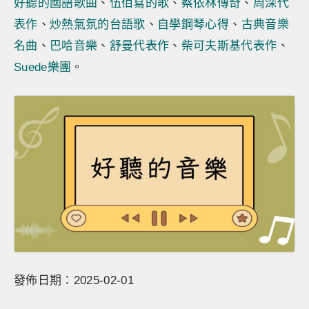
好聽的國語歌曲
、
伍佰寫的歌
、
蔡依林傳奇
、
周深代
表作
、
炒熱氣氛的台語歌
、
自學鋼琴心得
、
古典音樂
名曲
、
巴哈音樂
、
舒曼代表作
、
柴可夫斯基代表作
、
Suede樂團
。
發佈日期：2025-02-01