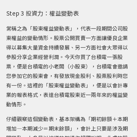
Step 3 投資力：權益變動表
常稱之為「股東權益變動表」，代表一段期間公司股
東權益的變動情形。股票公開買賣一方面讓優良企業
得以募集大量資金持續發展、另一方面社會大眾得以
參股分享企業經營利潤。今天你買了台積電一張股
票，便是台積電的小老闆（小股東），台積電會邀請
您參加它的股東會，有發放現金股利、股票股利時您
有一份。這裡的「股東權益變動表」，便是以會計專
業的報表格式，表達台積電股東近一兩年來的權益變
動情形。
仔細觀察這個變動表，基本架構為「期初餘額＋本期
增加—本期減少＝期末餘額」，會計上只要是涉及期