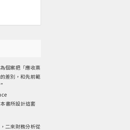
因為個案把「應收票
」的差別，和先前範
*”
nce
解了本書所設計這套
大，二來財務分析從