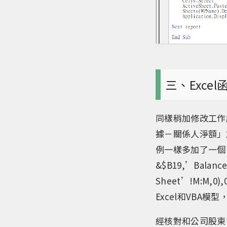
三、Exce
同樣稍加修改工作
據－關係人淨額」
例一樣多加了一個「
&$B19,’Balanc
Sheet’!M:
Excel和VBA
經核對和公司股東