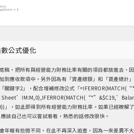
l函數公式優化
底稿，把所有與經營能力財務比率有關的項目都放進去，
加到應收款項中。另外因為有「資產總額」和「資產總計
關鍵字2」，配合增補修改公式「=IFERROR(MATCH(“
e Sheet’!M:M,0),IFERROR(MATCH(“*”&$C19,’Bala
M,0),0))」，如此即得到所有經營能力財務比率。如果已經瞭
模型，應該自己也可以嘗試看看，熟悉的話修改很快。
會年報有些微不同，在此不再深入追查，因為一來差異不