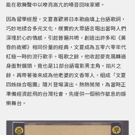
能在歌舞聲中以嘹亮高亢的嗓音回味家鄉。
因為留學經歷，文夏喜歡將日本歌曲填上台語歌詞，
巧妙地揉合多元文化，樸實的大眾語言唱出當時人們
深埋於心的情感，引起普遍共鳴，創造出許多和《黃
昏的故鄉》相同份量的經典，文夏成為五零六零年代
紅極一時的流行歌手。唱歌之餘，他收起麥克風轉過
身面對鏡頭，竟也是11部台語電影男主角。拍片之
餘，再帶著後來成為他老婆的文香等人，組成「文夏
四姊妹合唱團」隨片登場演出。熱熱鬧鬧，為當時正
準備經濟起飛的台灣社會，先提供一個稍作歇息的娛
樂舞台。