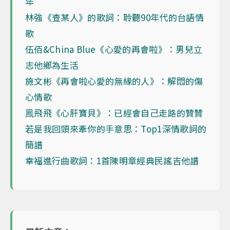
年
林強《查某人》的歌詞：聆聽90年代的台語情
歌
伍佰&China Blue《心愛的再會啦》：男兒立
志他鄉為生活
施文彬《再會啦心愛的無緣的人》：解悶的傷
心情歌
鳯飛飛《心肝寶貝》：已經會自己走路的贊贊
若是我回頭來牽你的手意思：Top1深情歌詞的
簡譜
幸福進行曲歌詞：1首陳明章經典民謠吉他譜