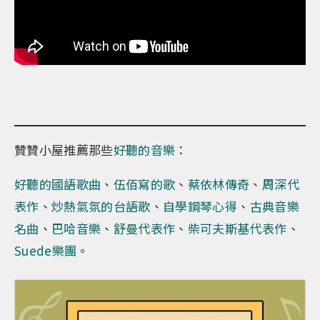
贊贊小屋推薦那些
好聽的音樂
：
好聽的國語歌曲
、
伍佰寫的歌
、
蔡依林傳奇
、
周深代
表作
、
炒熱氣氛的台語歌
、
自學鋼琴心得
、
古典音樂
名曲
、
巴哈音樂
、
舒曼代表作
、
柴可夫斯基代表作
、
Suede樂團
。