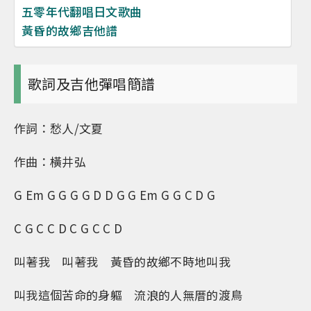
五零年代翻唱日文歌曲
黃昏的故鄉吉他譜
歌詞及吉他彈唱簡譜
作詞：愁人/文夏
作曲：橫井弘
G Em G G G G D D G G Em G G C D G
C G C C D C G C C D
叫著我 叫著我 黃昏的故鄉不時地叫我
叫我這個苦命的身軀 流浪的人無厝的渡鳥