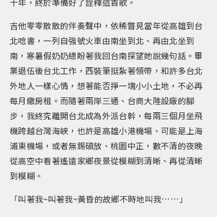
十年，終於準備好了詮釋這首歌。
吉他零零散散的伴奏聲中，依稀瞥見當年從高雄到台
北唸書，一列自強號火車由南坐到北、再由北坐到
南，寒暑假奶奶總盼著我回台南探望她說幾句話。畢
業退伍後台北工作，西裝筆挺紮著領帶，和許多台北
外地人一樣心情，想著能否掙一塊小小土地，不必再
每月繳房租。而隨著兩岸三通、台商大陸設廠的腳
步，我終究離開台北成為外派台幹，每兩三個月坐飛
機跨越台灣海峽，也許是高雄小港機場、可能是上海
浦東機場，或者無錫碩放、桃園中正，數不清的夜晚
從高空中看著遙遠家鄉夜景從模糊到清晰、再從清晰
到模糊。
「叫著我~叫著我~黃昏的故鄉不時地叫我……」