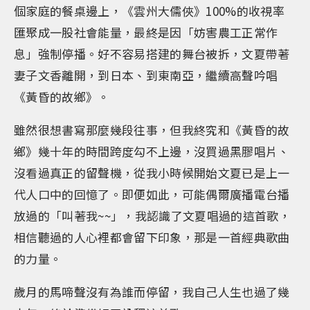
個家庭的餐桌邊上，《雲州大儒俠》100%的收視率
匯聚成一股社會能量，最終是因「妨害農工正常作
息」強制停播。好不容易搭建的舞台被拆，文夏帶著
妻子文香離開，到日本、到東南亞，繼續高聲吟唱
《黃昏的故鄉》。
雖然很想書寫那麼幾段往事，但我終究和《黃昏的故
鄉》幾十年的時間跨度勾不上邊，沒買過黑膠唱片、
沒看過真正的留聲機，從我小時候開始文夏已是上一
代人口中的回憶了。即便如此，可能偶爾廣播電台播
放過的「叫著我~~」，我認識了文夏唱過的這首歌，
相信聽過的人心裡都會留下印象，那是一首經典歌曲
的力量。
歲月的馬啼聲沒有為誰而停留，我自己人生也過了幾