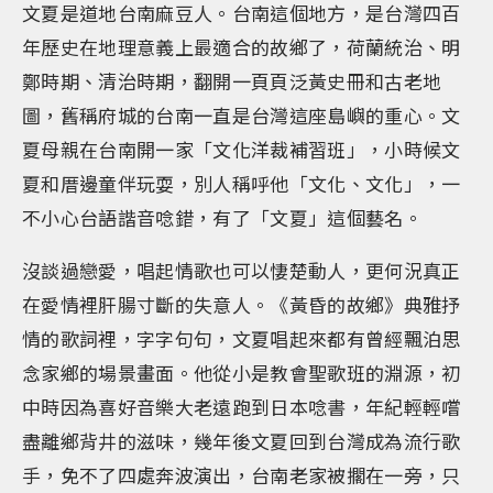
文夏是道地台南麻豆人。台南這個地方，是台灣四百
年歷史在地理意義上最適合的故鄉了，荷蘭統治、明
鄭時期、清治時期，翻開一頁頁泛黃史冊和古老地
圖，舊稱府城的台南一直是台灣這座島嶼的重心。文
夏母親在台南開一家「文化洋裁補習班」，小時候文
夏和厝邊童伴玩耍，別人稱呼他「文化、文化」，一
不小心台語諧音唸錯，有了「文夏」這個藝名。
沒談過戀愛，唱起情歌也可以悽楚動人，更何況真正
在愛情裡肝腸寸斷的失意人。《黃昏的故鄉》典雅抒
情的歌詞裡，字字句句，文夏唱起來都有曾經飄泊思
念家鄉的場景畫面。他從小是教會聖歌班的淵源，初
中時因為喜好音樂大老遠跑到日本唸書，年紀輕輕嚐
盡離鄉背井的滋味，幾年後文夏回到台灣成為流行歌
手，免不了四處奔波演出，台南老家被擱在一旁，只