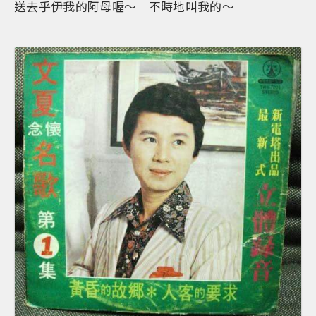
送去乎伊我的阿母喔～ 不時地叫我的～