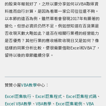
的股東年報就好了，之所以要分享如何以VBA取得資
料進而自行計算，是因為看單一家公司往往還不夠。
以本節的遠百為例，雖然單看會發現2017年有顯著的
變化，但想必資訊仍然不足，例如想知道在百貨業是
否收現天數大略如此？遠百在相關行業裡的經營能力
是否優秀？其他行業的應收帳款收現日又是如何？像
這樣的同業分析比較，便很需要借助Excel和VBA了，
留待以後的章節繼續分享。
贊贊小屋
VBA教學
中心：
Excel巨集執行
、
Excel巨集程式
、
Excel巨集程式碼
、
Excel VBA教學
、
VBA教學
、
Excel巨集範例
、
VBA