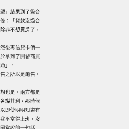
問題」結果到了簽合
一條：「貸款沒過合
，除非不想買房了，
，然後再信貸卡債一
終於拿到了開發商買
問題」。
銷售之所以是銷售，
想想也是，兩方都是
方各謀其利。那時候
所以即使明明知道有
是我平常得上班，沒
中國常說的一句話