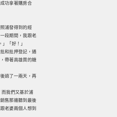
也成功拿著購房合
依照浦發得到的經
那一段期間，我跟老
。」「好！」
審批和批押登記，通
州，帶著高雄買的糖
然後過了一兩天，再
 而我們又基於浦
從銷售那邊聽到最後
我跟老婆兩個人想到