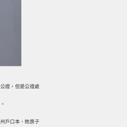
要公證，但是公證處
吻。
蘇州戶口本、她房子