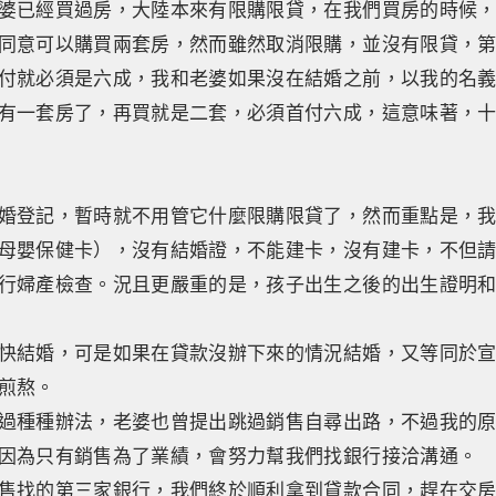
婆已經買過房，大陸本來有限購限貸，在我們買房的時候
同意可以購買兩套房，然而雖然取消限購，並沒有限貸，
付就必須是六成，我和老婆如果沒在結婚之前，以我的名
有一套房了，再買就是二套，必須首付六成，這意味著，
婚登記，暫時就不用管它什麼限購限貸了，然而重點是，
母嬰保健卡），沒有結婚證，不能建卡，沒有建卡，不但
行婦產檢查。況且更嚴重的是，孩子出生之後的出生證明
快結婚，可是如果在貸款沒辦下來的情況結婚，又等同於
煎熬。
過種種辦法，老婆也曾提出跳過銷售自尋出路，不過我的
因為只有銷售為了業績，會努力幫我們找銀行接洽溝通。
售找的第三家銀行，我們終於順利拿到貸款合同，趕在交