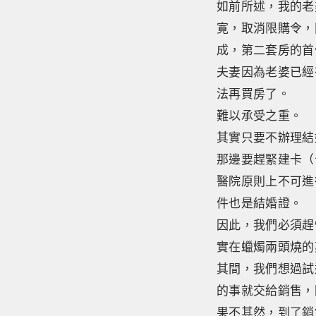
如前所述，我的老
寛，取消限購令，
成，第二套房的首
夫妻因為老婆已經
法再買房了。
難以承受之重。
其實只要不辦理結
那邊要趕緊建卡（
醫院原則上不可進
件也是結婚證。
因此，我們必須趕
實在蠟燭兩頭燒的
其間，我們想過試
的事就交給銷售，
果不其然，到了銷