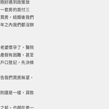
，剛好遇到政策放
第一套房的首付三
義買房，結婚後我們
十年之內我們都沒辦
我老婆懷孕了，醫院
請產假有困難，甚至
和戶口登記，先決條
宣告我們買房無望，
原則還是一樣，貸款
房之前，也趕在差一