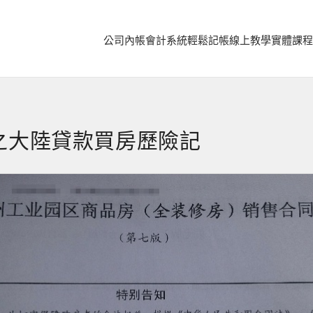
公司內帳
會計系統
輕鬆記帳
線上教學
實體課程
之大陸貸款買房歷險記