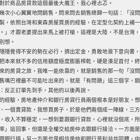
對於商品房貸款這個最後大魔王，我心裡忐忑。
幾次小心翼翼地問銷售，問來問去銷售總歸一句話：「沒
製，依照台灣和東森房屋買房的經驗，在定型化契約上補
。」才跟老婆提出來馬上被打槍，這裡是大陸，不是台灣
別想。
隱隱覺得不安的勢在必行，擠出定金，勇敢地簽下意向書
把本來就不多的信用額度極度膨脹榨乾，硬是湊足首付，
來的房貸之旅，我唯一能依靠的，就是銷售的那一句「沒
售嘴巴裡最不可能吐出來的，就是「有問題」這三個字，
：反正訂單先到手，其他的以後再說。
的經驗，房地產仲介和銀行房貸行員兩個根本是好朋友，
、一個賣貸款，我想買房子，於是他們兩個成一陣線，三
，收入不算穩定，一想到要跟銀行貸款，心裡就沒個底，
率」這回事，但還是全權交給房仲去跟銀行接洽。一方面
跟銀行搞，另一方面也是相信房仲和銀行是利益共同體，