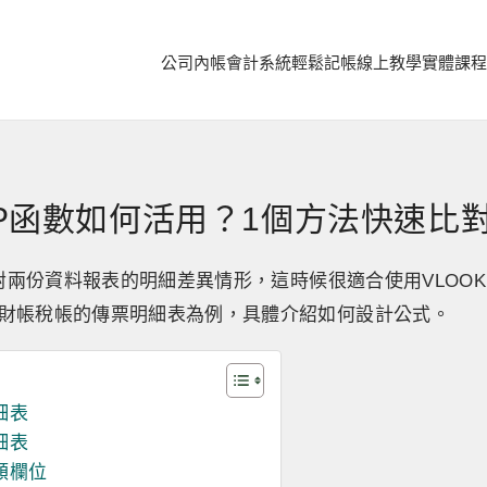
公司內帳
會計系統
輕鬆記帳
線上教學
實體課程
UP函數如何活用？1個方法快速比
核對兩份資料報表的明細差異情形，這時候很適合使用VLOO
財帳稅帳的傳票明細表為例，具體介紹如何設計公式。
細表
細表
額欄位