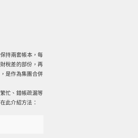
是保持兩套帳本，每
對財稅差的部份，再
份，是作為集團合併
。
作繁忙、錯帳疏漏等
，在此介紹方法：