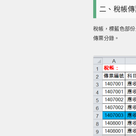
二、稅帳傳
稅帳，標藍色部份
傳票分錄。