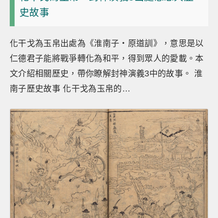
史故事
化干戈為玉帛出處為《淮南子・原道訓》，意思是以
仁德君子能將戰爭轉化為和平，得到眾人的愛載。本
文介紹相關歷史，帶你瞭解封神演義3中的故事。 淮
南子歷史故事 化干戈為玉帛的…