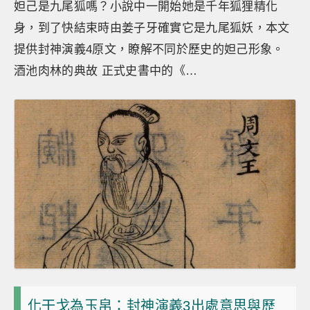
妲己是九尾狐嗎？小說中一開始她是千年狐狸精化
身，到了快結束時由姜子牙確實它是九尾狐妖，本文
提供封神演義4原文，瞭解不同於歷史的妲己形象。
酒池肉林的典故 正式史書中的《…
化干戈為玉帛：封神演義3出處意思與歷