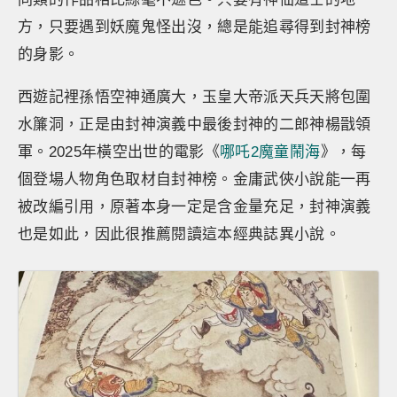
方，只要遇到妖魔鬼怪出沒，總是能追尋得到封神榜
的身影。
西遊記裡孫悟空神通廣大，玉皇大帝派天兵天將包圍
水簾洞，正是由封神演義中最後封神的二郎神楊戩領
軍。2025年橫空出世的電影《
哪吒2魔童鬧海
》，每
個登場人物角色取材自封神榜。金庸武俠小說能一再
被改編引用，原著本身一定是含金量充足，封神演義
也是如此，因此很推薦閱讀這本經典誌異小說。