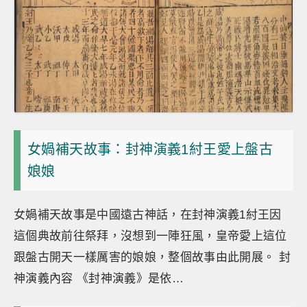
女媧補天故事：封神演義1紂王愛上盤古
娘娘
女媧補天故事是中國遠古神話，在封神演義1紂王因
這個典故前往祭拜，沒想到一陣狂風，皇帝愛上這位
跟盤古開天一樣厲害的娘娘，整個故事由此開展。 封
神演義內容 《封神演義》是依…