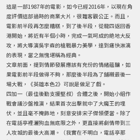
這是一部1987年的電影，如今已經2016年，以現在角
度評價這部過時的商業大片，很難客觀公正。而且，
電影前半段再怎麼糟糕，到了後半段，從龍四返回香
港開始，將近有半個小時，完成一氣呵成的絶地大反
攻，將大導演吳宇森的槍戰暴力美學，達到痛快淋漓
的表現，當之無愧堪稱為經典。
文章前面，提到情節發展應該有充份的情緒藴釀，如
果電影前半段做得不夠，那麼後半段為了舖襯最後一
場大戰，《英雄本色2》可說是做足了戲。
四加一（最佳後勤支援堅叔）合體之後，開始小組作
戰會議沙盤推演，結果首次出擊就中了大魔王的埋
伏，並且毫不掩飾地，刻意安排宋子傑領便當。除了
在電話亭裡灑狗血無底限之外，更直接將劇情帶到三
人攻城的最後大高潮。（我實在不明白，電話亭那