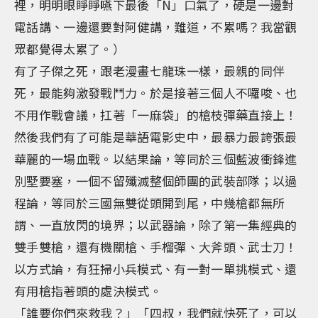
裡，明明眼睜睜嚥下最後「N」口氣了，硬是一邊對
電話講、一邊還要對阿健講，難道，不累嗎？我當觀
眾都覺得太累了。）
有了子傑之死，跟老漫畫七龍珠一樣，最親的同伴
死，最能夠激發戰鬥力。於是接著三個人不囉唆、也
不用作戰會議，扛著「一麻袋」的槍枝彈藥直接上！
然後我們有了可能是華語電影史中，最暴力最誇張最
華麗的一場血戰。以結果論，等同於三個藍波衝鋒進
別墅要塞，一個不留殲滅整個師團的武裝部隊；以過
程論，等同於三國無雙從頭開到尾，中幾槍都無所
謂、一直放閃的境界；以武器論，除了第一集經典的
雙手雙槍，還有機關槍、手榴彈、大斧頭、武士刀！
以方式論，有狂掃小兵模式、有一對一單挑模式、還
有用槍指著頭的處決模式。
「誰要你們來救我？」「四叔，我們就快死了，可以