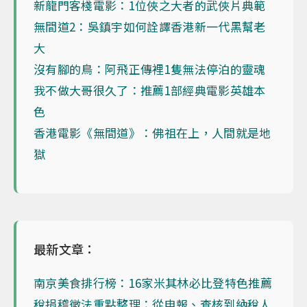
新龍門客棧電影：1位俠之大者的武俠片典範
無間道2：吳鎮宇如何詮譯香港新一代黑幫老
大
沒有腳的鳥：阿飛正傳裡1隻無法停泊的靈魂
我不做大哥很久了：推薦1部經典電影英雄本
色
香港電影《無間道》：佛祖在上，人間就是地
獄
最新文章：
南京美食排行榜：16家米其林必比登特色推薦
稅捐稽徵法重點整理：從申報、查核到納稅人