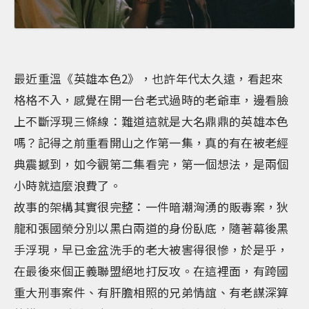
最近重溫《英雄本色2》，也許年代太久遠，看起來
格格不入，感覺在開一台老式過時的老爺車，邊看臉
上不斷浮現三條線：難道這就是大名鼎鼎的英雄本色
嗎？記得之前重看開山之作第一集，真的有在被老經
典震撼到，如今觀第二集看完，第一個想法，是兩個
小時就這麼浪費了。
故事的架構其實很完整：一件暗潮洶湧的販毒案，狄
龍和張國榮分別以黑白兩道的身份臥底，隨著幕後黑
手浮現，早已金盆洗手的老大被害得很慘，於是乎，
在最後來個正義聯盟絕地打反攻。在這裡面，有跨國
重大刑事案件、有肝膽相照的兄弟情誼、有老謀深算