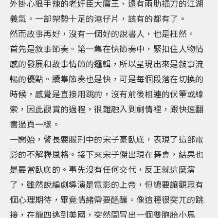
外掛心狠手辣的老奸臣大魔王、還有兩肋插刀的江湖
義氣。一部架勢十足的港仔片，該有的都有了。
然而故事再好，沒有一個好的說書人，也是枉然。
首先是敘事節奏。第一集在快節奏中，緊扣住人物情
感的發展和故事情節的邏輯，所以呈現出來是敍事流
暢的優點。續集節奏也是快，可是每個段落在切換的
時候，感覺是直接用跳的，沒有前後相連的伏筆或線
索，因此觀賞的過程，很難融入到劇情裡，跟快速翻
書過頁一樣。
一開始，警長要服刑中的宋子豪臥底，表現了這部電
影的不解釋風格。接下來宋子傑出現在舞會，結果也
是要當臥底的。事先沒有任何交代，反正就這麼演
了，雖然說編劇導演是電影的上帝，但總要讓觀眾有
個心理期待，畢竟情緒需要醞釀。像這種很突兀的跳
接，在龍四逃到美國，突然間冒出一個雙胞胎小馬