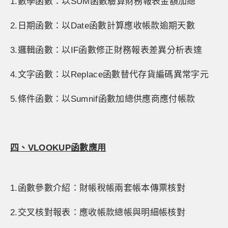
1.數學函數：以SUM函數驗算財務報表金額加總
2.日期函數：以Date函數計算應收帳款逾期天數
3.邏輯函數：以IF函數修正財務報表差異分析表達
4.文字函數：以Replace函數替代存貨編碼異常字元
5.條件函數：以Sumnif函數加總供應商應付帳款
四、VLOOKUP
函數應用
1.函數參數介紹：財帳稅帳兩套帳本傳票核對
2.交叉核對報表：應收帳款總帳與明細帳核對