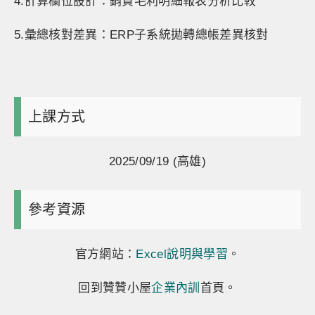
4.計算欄位設計：銷貨毛利明細報表分析比較
5.彙總核對差異：ERP子系統拋轉總帳差異核對
上課方式
2025/09/19 (高雄)
參考資源
官方網站：
Excel說明與學習
。
回到贊贊小屋
企業內訓
首頁。