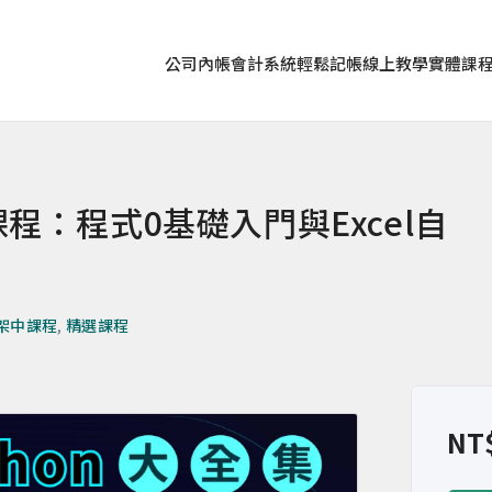
公司內帳
會計系統
輕鬆記帳
線上教學
實體課
n課程：程式0基礎入門與Excel自
架中課程
,
精選課程
NT