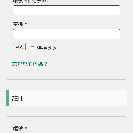
帳號 或 電子郵件
*
填
必
密碼
*
填
保持登入
登入
忘記您的密碼？
註冊
必
帳號
*